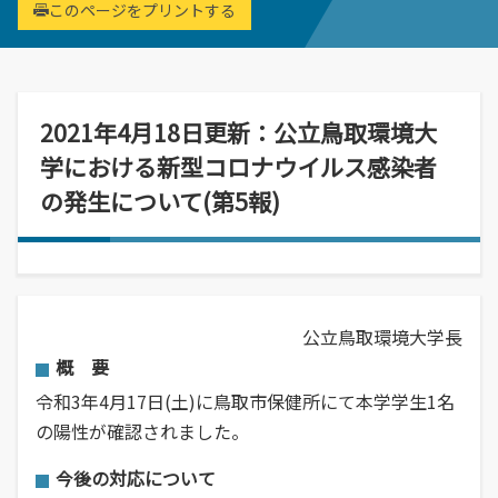
経営学部
就職活動について
学校学生生徒旅客運賃割引証(学割証)
このページをプリントする
入学を決めた理由(先輩の声)
経営学科
施設・学外拠点
就職･進学実績
保険について
企業や地域で活躍できる人材を育成
オープンキャンパス
受験生
国際交流センター
就職支援システム
学生生活サポート(相談、健康管理)
オープンキャンパスの日程や詳細につい
卒業生
地域・大学連携
TUES×SDGs
就職紹介動画
スチューデント・コモンズ
てご案内
2021年4月18日更新：公立鳥取環境大
学納金、授業料減免・奨学金等
公立鳥取環境大学の地域連携の取り組み
高校教員
環境問題･環境教育への取り組み
学内企業説明会の申し込み
アルバイトの紹介
学における新型コロナウイルス感染者
をご案内、ご紹介します。
学費、入学料についてご案内
人間形成
一般・企業の方
広報誌・刊行物
求人の申し込み
教育センター
の発生について(第5報)
SNS(ソーシャル・メディア)公式アカウント一覧
幅広い知識と基礎学力を身につける
進学相談会
寄附金申込みのご案内
全国各地おこなっている進学相談会の会
各種お問合せ先
場、日程についてご案内
国の教育ローン、提携教育ローン
等
資料請求
公立鳥取環境大学長
大学院
国の教育ローンと提携教育ローンに関す
交通アクセス・周辺マップ
環境経営研究科
概 要
る情報です。
持続的社会を実現できる高度専門職業人
令和3年4月17日(土)に鳥取市保健所にて本学学生1名
を養成
の陽性が確認されました。
今後の対応について