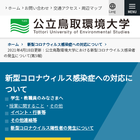
language
ホーム
お問い合わせ
交通アクセス・周辺マップ
Lang
文字サイズ
小
標準
大
ホーム
新型コロナウィルス感染症への対応について
大学紹介
2021年4月18日更新：公立鳥取環境大学における新型コロナウイルス感染者
の発生について(第5報)
学部・大学院
概要
情報メディアセンター
新型コロナウィルス感染症への対応に
基本情報
(図書館)
入試
学年暦
ついて
情報公開・外部評価
情報メディアセンター(図書館)のご案内
環境学部
成績評価・卒業認定・学位
組織･規程
学生・教職員のみなさまへ
です。
環境学科
学生生活
入試過去問題の公開
証明書の発行
・
授業に関すること
・
その他
教員・研究者一覧
地域と関りながら環境問題に取り組む
令和9年度入試
イベント・行事等
過去の入試結果
各種基本方針、ポリシー等
就職
その他連絡等
令和9年度入試についてのご案内
研究・附属機関
学生住居
入試個人成績の開示
新型コロナウイルス陽性者の発生について
学章、シンボルマーク
委員会、クラブ・サークル活動
公立鳥取環境大学の研究・附属機関のご
通学等
進学説明会【高校教員対象】
紹介です。
訪問者別
公募情報
各団体の活動を紹介します。