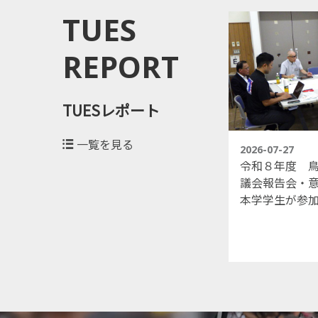
TUES
REPORT
TUESレポート
一覧を見る
2026-07-30
2026-07-27
2026
令和８年度鳥取県とフィン
令和８年度 
ランドとの学生相互交流事
議会報告会・
業に本学から松井准教授と
本学学生が参
学生２名が参加します！