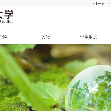
ホーム
学院
入試
学生生活
基本情報
成績評価・卒業認定・学位
過去の入試結果
通学等
就職･進学実績
卒業生
教員・研究者一覧
入学を決めた理由(先輩の声)
学生生活サポート(相談、健康管理)
学内企業説明会の申し込み
経営学部
人間形成
公募情報
経営学科
教育セン
オープンキャンパス
TUES×SDGs
企業や地域で活躍できる
幅広い知識と
内
オープンキャンパスの日程や詳細
クル
学納金、授業料減免・奨学
SNS(ソーシャル・メディア)公式アカウント
人材を育成
身につける
についてご案内
金等
一覧
学費、入学料についてご案内
資料請求