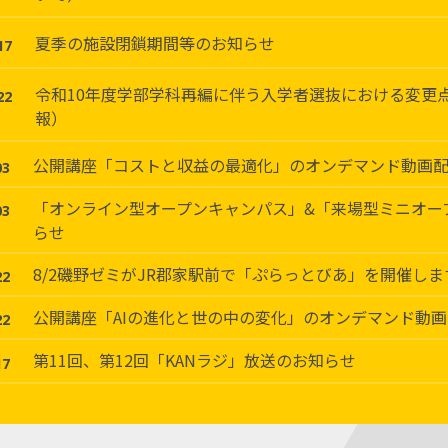
夏季の施設閉鎖期間等のお知らせ
17
令和10年度学部学科再編に伴う入学者選抜における変更
22
報）
公開講座「コストと収益の最適化」のオンデマンド動画
03
「オンライン型オープンキャンパス」&「来場型ミニオー
03
らせ
8/2磯野ゼミがJR郡家駅前で「ぷらっとびあ」を開催しま
22
公開講座「AIの進化と世の中の変化」のオンデマンド動
22
第11回、第12回「KANラジ」放送のお知らせ
17