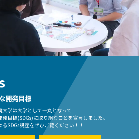
s
な開発目標
境大学は大学として一丸となって
発目標(SDGs)に取り組むことを宣言しました。
よるSDGs講座をぜひご覧ください！！