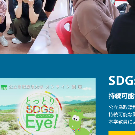
SDG
持続可能
公立鳥取環
持続可能な開
本学教員に