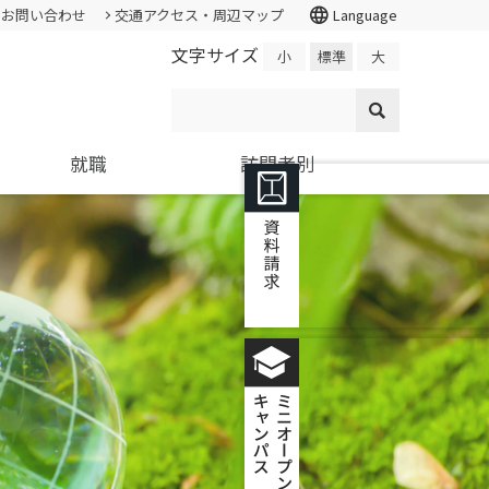
language
お問い合わせ
交通アクセス・周辺マップ
Language
文字サイズ
小
標準
大
就職
訪問者別
情報公開・外部評価
証明書の発行
入試個人成績の開示
学校学生生徒旅客運賃割引証(学割証)
就職支援システム
高校教員
各種基本方針、ポリシー等
スチューデント・コモンズ
求人の申し込み
大学院
施設・学外拠点
ター
環境経営研究科
進学相談会
環境問題･環境教育への取り組み
基礎学力を
持続的社会を実現できる
全国各地おこなっている進学相談
国の教育ローン、提携教育
寄附金申込みのご案内
高度専門職業人を養成
会の会場、日程についてご案内
ローン等
国の教育ローンと提携教育ローン
交通アクセス・周辺マップ
に関する情報です。