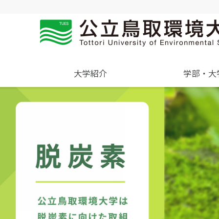
大学紹介
学部・大
概要
学年暦
入試過去問題の公開
学生住居
就職活動について
受験生
組織･規程
進学説明会【高校教員対象】
保険について
就職紹介動画
一般・企業の方
環境学部
学章、シンボルマーク
アルバイトの紹介
環境学科
令和9年度入試
国際交流センター
地域と関りながら環境問
令和9年度入試についてのご案
委員会、クラブ・サー
広報誌・刊行物
題に取り組む
活動
各団体の活動を紹介します。
各種お問合せ先