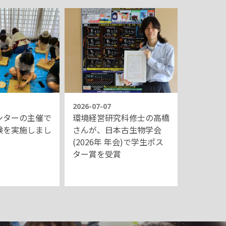
2026-07-07
2026-07-0
ンターの主催で
環境経営研究科修士の高橋
人間形成
験を実施しまし
さんが、日本古生物学会
里准教授
(2026年 年会)で学生ポス
さ２」拡
ター賞を受賞
惑星「ト
測に成功