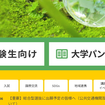
研究・附属機関
公立鳥取環境大学の研究・附属機
関のご紹介です。
のご
講
入試
国際交流
SDGs
地域連携
イ
【重要】総合型選抜に出願予定の皆様へ（公共交通機関
06
いて）