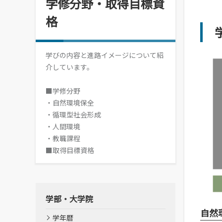
学修分野・取得目標資
情報メディアセンター
格
(図書館)
情報メディアセンター(図書館)
案内です。
学びの内容と進路イメージについて紹
介しています。
■学修分野
・自然環境保全
・循環型社会形成
・人間環境
・教職課程
■取得目標資格
学部・大学院
自然
学年暦