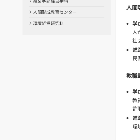
経営学部経営学科
人間
人間形成教育センター
学
環境経営研究科
人
社
進
民
教職
学
教
許
進
環