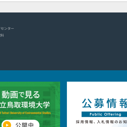
育センター
究科