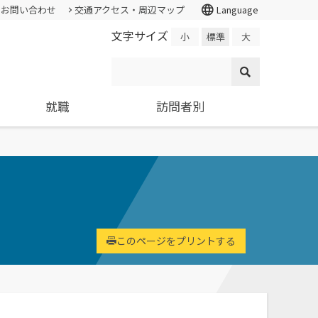
language
お問い合わせ
交通アクセス・周辺マップ
Language
文字サイズ
小
標準
大
就職
訪問者別
情報公開・外部評価
証明書の発行
入試個人成績の開示
学校学生生徒旅客運賃割引証(学割証)
就職支援システム
高校教員
各種基本方針、ポリシー等
スチューデント・コモンズ
求人の申し込み
大学院
施設・学外拠点
ター
環境経営研究科
進学相談会
環境問題･環境教育への取り組み
基礎学力を
持続的社会を実現できる
このページをプリントする
全国各地おこなっている進学相談
国の教育ローン、提携教育
寄附金申込みのご案内
高度専門職業人を養成
会の会場、日程についてご案内
ローン等
国の教育ローンと提携教育ローン
交通アクセス・周辺マップ
に関する情報です。