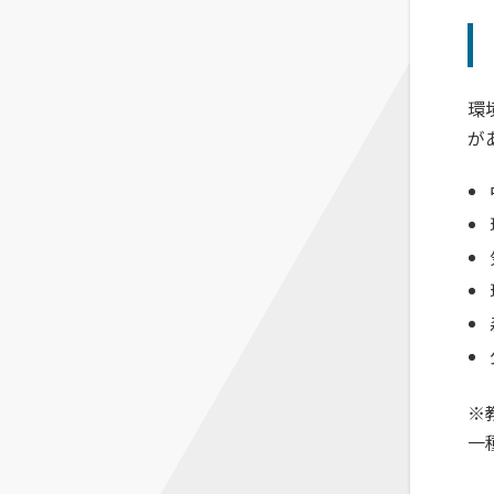
環
が
※
一