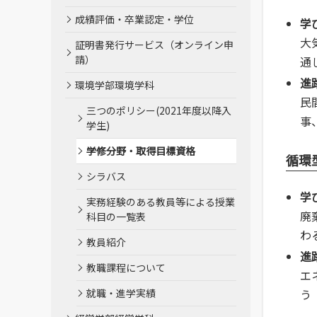
成績評価・卒業認定・学位
学
大
証明書発行サービス（オンライン申
請）
通
進
環境学部環境学科
民
三つのポリシー(2021年度以降入
事
学生)
学修分野・取得目標資格
循環
シラバス
学
実務経験のある教員等による授業
廃
科目の一覧表
わ
教員紹介
進
教職課程について
エ
就職・進学実績
う