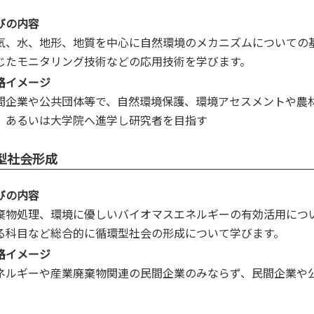
びの内容
気、水、地形、地質を中心に自然環境のメカニズムについての
じたモニタリング技術などの応用技術を学びます。
路イメージ
間企業や公共団体等で、自然環境保護、環境アセスメントや農
、あるいは大学院へ進学し研究者を目指す
型社会形成
びの内容
棄物処理、環境に優しいバイオマスエネルギーの有効活用につ
る科目など総合的に循環型社会の形成について学びます。
路イメージ
ネルギーや産業廃棄物関連の民間企業のみならず、民間企業や