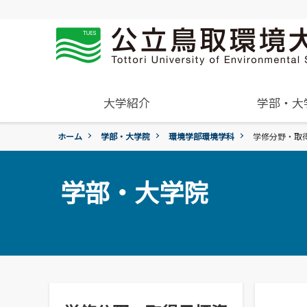
大学紹介
学部・大
ホーム
学部・大学院
環境学部環境学科
学修分野・取
概要
学年暦
入試過去問題の公開
学生住居
就職活動について
受験生
組織･規程
進学説明会【高校教員対象】
保険について
就職紹介動画
一般・企業の方
学部・大学院
環境学部
学章、シンボルマーク
アルバイトの紹介
環境学科
令和9年度入試
国際交流センター
地域と関りながら環境問
令和9年度入試についてのご案
委員会、クラブ・サー
広報誌・刊行物
題に取り組む
活動
各団体の活動を紹介します。
各種お問合せ先