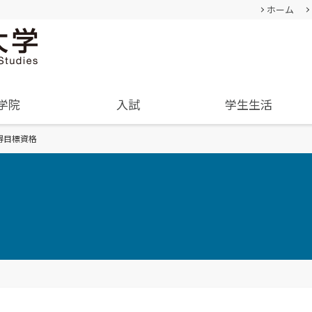
ホーム
学院
入試
学生生活
得目標資格
基本情報
成績評価・卒業認定・学位
過去の入試結果
通学等
就職･進学実績
卒業生
教員・研究者一覧
入学を決めた理由(先輩の声)
学生生活サポート(相談、健康管理)
学内企業説明会の申し込み
経営学部
人間形成
公募情報
経営学科
教育セン
オープンキャンパス
TUES×SDGs
企業や地域で活躍できる
幅広い知識と
内
オープンキャンパスの日程や詳細
クル
学納金、授業料減免・奨学
SNS(ソーシャル・メディア)公式アカウント
人材を育成
身につける
についてご案内
金等
一覧
学費、入学料についてご案内
資料請求