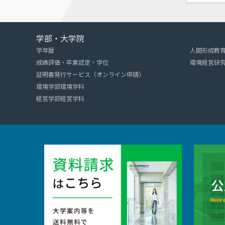
学部・大学院
学年暦
人間形成教
成績評価・卒業認定・学位
環境経営研
証明書発行サービス（オンライン申請）
環境学部環境学科
経営学部経営学科