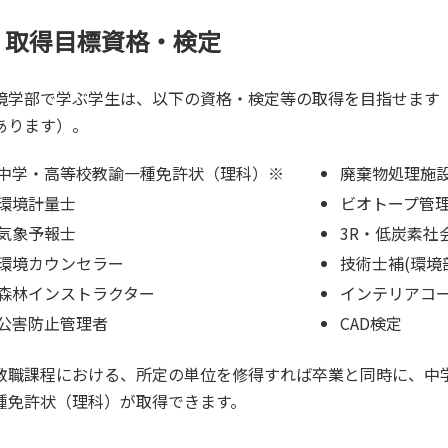
取得目標資格・検定
境学部で学ぶ学生は、以下の資格・検定等の取得を目指せます
あります）。
中学・高等校教諭一種免許状（理科）※
廃棄物処理施
環境計量士
ビオトープ管理
気象予報士
3R・低炭素社
環境カウンセラー
技術士補(環境
森林インストラクター
インテリアコ
公害防止管理者
CAD検定
教職課程における、所定の単位を修得すれば卒業と同時に、中
種免許状（理科）が取得できます。