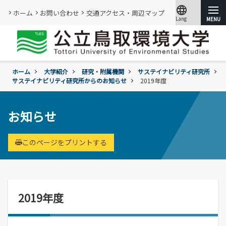
language
ホーム
お問い合わせ
交通アクセス・周辺マップ
Lang
文字サイズ
小
標準
大
ホーム
大学紹介
研究・附属機関
サステイナビリティ研究所
大学紹介
サステイナビリティ研究所からのお知らせ
2019年度
学部・大学院
概要
お知らせ
情報メディアセンター
基本情報
(図書館)
入試
学年暦
情報公開・外部評価
このページをプリントする
情報メディアセンター(図書館)のご案内
環境学部
成績評価・卒業認定・学位
組織･規程
です。
環境学科
学生生活
入試過去問題の公開
証明書の発行
教員・研究者一覧
地域と関りながら環境問題に取り組む
令和9年度入試
過去の入試結果
各種基本方針、ポリシー等
就職
2019年度
令和9年度入試についてのご案内
研究・附属機関
学生住居
入試個人成績の開示
学章、シンボルマーク
委員会、クラブ・サークル活動
公立鳥取環境大学の研究・附属機関のご
通学等
進学説明会【高校教員対象】
紹介です。
訪問者別
公募情報
各団体の活動を紹介します。