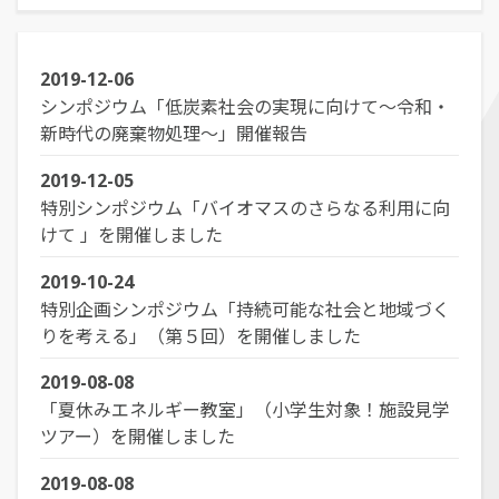
経営学部
就職活動について
学校学生生徒旅客運賃割引証(学割証)
入学を決めた理由(先輩の声)
経営学科
施設・学外拠点
就職･進学実績
保険について
企業や地域で活躍できる人材を育成
オープンキャンパス
受験生
国際交流センター
就職支援システム
2019-12-06
学生生活サポート(相談、健康管理)
オープンキャンパスの日程や詳細につい
卒業生
シンポジウム「低炭素社会の実現に向けて～令和・
地域・大学連携
TUES×SDGs
就職紹介動画
スチューデント・コモンズ
てご案内
新時代の廃棄物処理～」開催報告
学納金、授業料減免・奨学金等
公立鳥取環境大学の地域連携の取り組み
高校教員
環境問題･環境教育への取り組み
学内企業説明会の申し込み
アルバイトの紹介
をご案内、ご紹介します。
学費、入学料についてご案内
人間形成
一般・企業の方
広報誌・刊行物
2019-12-05
求人の申し込み
教育センター
特別シンポジウム「バイオマスのさらなる利用に向
SNS(ソーシャル・メディア)公式アカウント一覧
幅広い知識と基礎学力を身につける
けて 」を開催しました
進学相談会
寄附金申込みのご案内
全国各地おこなっている進学相談会の会
2019-10-24
各種お問合せ先
場、日程についてご案内
国の教育ローン、提携教育ローン
特別企画シンポジウム「持続可能な社会と地域づく
等
資料請求
りを考える」（第５回）を開催しました
大学院
国の教育ローンと提携教育ローンに関す
交通アクセス・周辺マップ
環境経営研究科
2019-08-08
る情報です。
持続的社会を実現できる高度専門職業人
「夏休みエネルギー教室」（小学生対象！施設見学
を養成
ツアー）を開催しました
2019-08-08