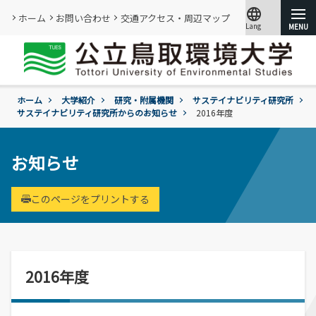
language
ホーム
お問い合わせ
交通アクセス・周辺マップ
Lang
文字サイズ
小
標準
大
ホーム
大学紹介
研究・附属機関
サステイナビリティ研究所
大学紹介
サステイナビリティ研究所からのお知らせ
2016年度
学部・大学院
概要
お知らせ
情報メディアセンター
基本情報
(図書館)
入試
学年暦
情報公開・外部評価
このページをプリントする
情報メディアセンター(図書館)のご案内
環境学部
成績評価・卒業認定・学位
組織･規程
です。
環境学科
学生生活
入試過去問題の公開
証明書の発行
教員・研究者一覧
地域と関りながら環境問題に取り組む
令和9年度入試
過去の入試結果
各種基本方針、ポリシー等
就職
2016年度
令和9年度入試についてのご案内
研究・附属機関
学生住居
入試個人成績の開示
学章、シンボルマーク
委員会、クラブ・サークル活動
公立鳥取環境大学の研究・附属機関のご
通学等
進学説明会【高校教員対象】
紹介です。
訪問者別
公募情報
各団体の活動を紹介します。