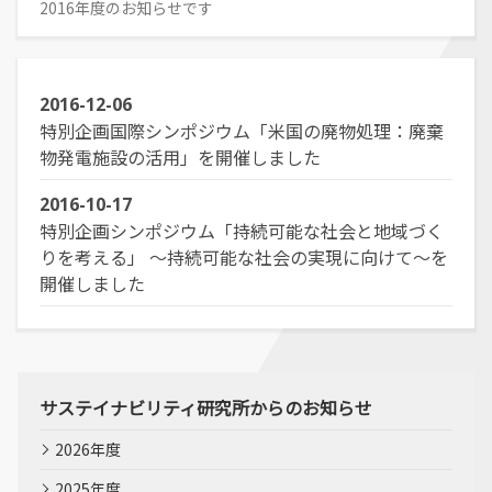
経営学部
就職活動について
2016年度のお知らせです
学校学生生徒旅客運賃割引証(学割証)
入学を決めた理由(先輩の声)
経営学科
施設・学外拠点
就職･進学実績
保険について
企業や地域で活躍できる人材を育成
オープンキャンパス
受験生
国際交流センター
就職支援システム
学生生活サポート(相談、健康管理)
オープンキャンパスの日程や詳細につい
卒業生
地域・大学連携
2016-12-06
TUES×SDGs
就職紹介動画
スチューデント・コモンズ
てご案内
特別企画国際シンポジウム「米国の廃物処理：廃棄
学納金、授業料減免・奨学金等
公立鳥取環境大学の地域連携の取り組み
高校教員
環境問題･環境教育への取り組み
学内企業説明会の申し込み
アルバイトの紹介
物発電施設の活用」を開催しました
をご案内、ご紹介します。
学費、入学料についてご案内
人間形成
一般・企業の方
広報誌・刊行物
求人の申し込み
教育センター
2016-10-17
SNS(ソーシャル・メディア)公式アカウント一覧
幅広い知識と基礎学力を身につける
特別企画シンポジウム「持続可能な社会と地域づく
進学相談会
寄附金申込みのご案内
りを考える」 ～持続可能な社会の実現に向けて～を
全国各地おこなっている進学相談会の会
開催しました
各種お問合せ先
場、日程についてご案内
国の教育ローン、提携教育ローン
等
資料請求
大学院
国の教育ローンと提携教育ローンに関す
交通アクセス・周辺マップ
環境経営研究科
る情報です。
持続的社会を実現できる高度専門職業人
サステイナビリティ研究所からのお知らせ
を養成
2026年度
2025年度