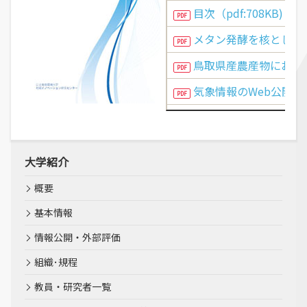
目次（pdf:708KB)
メタン発酵を核とした鳥
鳥取県産農産物における
気象情報のWeb公開と
「賽の河原」の風景－摩尼
一般廃棄物焼却施設の水
大学紹介
鳥取県内のコミュニティビ
概要
中小企業による新製品開
基本情報
情報公開・外部評価
鳥取県中部海域におけ
葉上付着生物と底生生物の動態に
組織･規程
教員・研究者一覧
奥付（pdf:708KB)