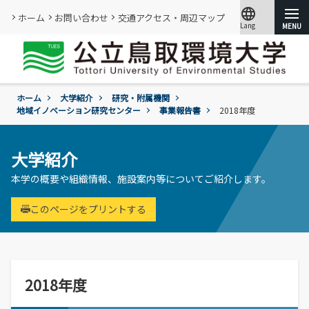
language
ホーム
お問い合わせ
交通アクセス・周辺マップ
Lang
文字サイズ
小
標準
大
ホーム
大学紹介
研究・附属機関
大学紹介
地域イノベーション研究センター
事業報告書
2018年度
学部・大学院
概要
大学紹介
情報メディアセンター
基本情報
本学の概要や組織情報、施設案内等についてご紹介します。
(図書館)
入試
学年暦
情報公開・外部評価
情報メディアセンター(図書館)のご案内
環境学部
このページをプリントする
成績評価・卒業認定・学位
組織･規程
です。
環境学科
学生生活
入試過去問題の公開
証明書の発行
教員・研究者一覧
地域と関りながら環境問題に取り組む
令和9年度入試
過去の入試結果
各種基本方針、ポリシー等
就職
令和9年度入試についてのご案内
研究・附属機関
学生住居
入試個人成績の開示
2018年度
学章、シンボルマーク
委員会、クラブ・サークル活動
公立鳥取環境大学の研究・附属機関のご
通学等
進学説明会【高校教員対象】
紹介です。
訪問者別
公募情報
各団体の活動を紹介します。