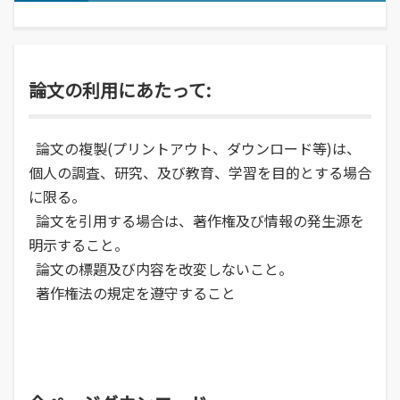
経営学部
就職活動について
学校学生生徒旅客運賃割引証(学割証)
入学を決めた理由(先輩の声)
経営学科
施設・学外拠点
就職･進学実績
保険について
企業や地域で活躍できる人材を育成
オープンキャンパス
受験生
国際交流センター
就職支援システム
学生生活サポート(相談、健康管理)
オープンキャンパスの日程や詳細につい
卒業生
地域・大学連携
TUES×SDGs
論文の利用にあたって:
就職紹介動画
スチューデント・コモンズ
てご案内
学納金、授業料減免・奨学金等
公立鳥取環境大学の地域連携の取り組み
高校教員
環境問題･環境教育への取り組み
学内企業説明会の申し込み
アルバイトの紹介
をご案内、ご紹介します。
学費、入学料についてご案内
人間形成
一般・企業の方
広報誌・刊行物
論文の複製(プリントアウト、ダウンロード等)は、
求人の申し込み
教育センター
個人の調査、研究、及び教育、学習を目的とする場合
SNS(ソーシャル・メディア)公式アカウント一覧
幅広い知識と基礎学力を身につける
進学相談会
に限る。
寄附金申込みのご案内
全国各地おこなっている進学相談会の会
論文を引用する場合は、著作権及び情報の発生源を
各種お問合せ先
場、日程についてご案内
国の教育ローン、提携教育ローン
明示すること。
等
資料請求
論文の標題及び内容を改変しないこと。
大学院
国の教育ローンと提携教育ローンに関す
交通アクセス・周辺マップ
環境経営研究科
著作権法の規定を遵守すること
る情報です。
持続的社会を実現できる高度専門職業人
を養成