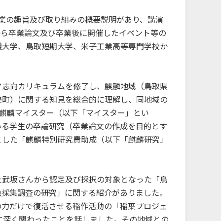
事業の趣旨及び取り組みの概要説明があり、講演
卒）から卒業論文及び卒業後に開催したイベント等の
護大学、鳥取短期大学、米子工業高等専門学校か
ア志向カリキュラムを修了し、麒麟地域（鳥取県
美町）に関する知見を総合的に理解し、同地域の
S麒麟マイスター（以下「マイスター」とい
いる学生の卒論研究（卒業論文の作成を目的とす
とした「麒麟特別研究費助成（以下「麒麟研究」
た武坂さんから認定及び採択の対象となった「鳥
魚採集調査の研究」に関する紹介がありました。
の力だけで復活させる稲作活動の「稲葉プロジェ
に深く関わったことを話しました。その地域との