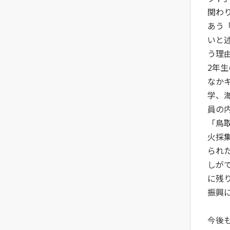
関わ
あう
いと
う理
2年
なか
学、
員の
「鳥
火採
られ
しが
に残
振興
今後