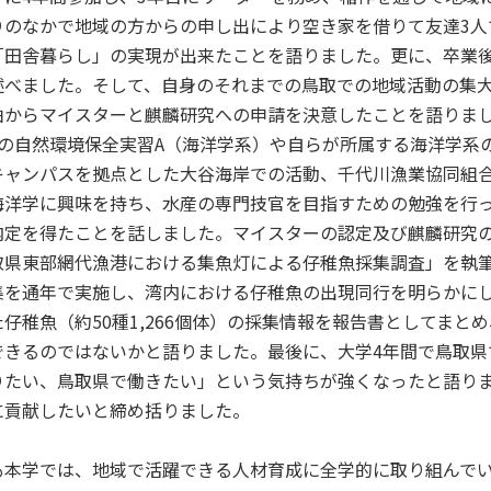
りのなかで地域の方からの申し出により空き家を借りて友達3人
「田舎暮らし」の実現が出来たことを語りました。更に、卒業
述べました。そして、自身のそれまでの鳥取での地域活動の集
由からマイスターと麒麟研究への申請を決意したことを語りま
生の自然環境保全実習A（海洋学系）や自らが所属する海洋学系
キャンパスを拠点とした大谷海岸での活動、千代川漁業協同組
海洋学に興味を持ち、水産の専門技官を目指すための勉強を行
内定を得たことを話しました。マイスターの認定及び麒麟研究
取県東部網代漁港における集魚灯による仔稚魚採集調査」を執
集を通年で実施し、湾内における仔稚魚の出現同行を明らかにし
た仔稚魚（約50種1,266個体）の採集情報を報告書としてま
できるのではないかと語りました。最後に、大学4年間で鳥取県
りたい、鳥取県で働きたい」という気持ちが強くなったと語り
に貢献したいと締め括りました。
も本学では、地域で活躍できる人材育成に全学的に取り組んで