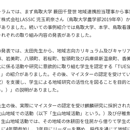
ーラムでは、まず鳥取大学 薮田千登世 地域連携担当理事から
株式会社LASSIC 児玉莉奈さん（鳥取大学農学部2019年
がありました。続いての事例紹介では鳥取大学、本学、鳥取看
それぞれの取り組み内容の発表がありました。
の発表では、太田先生から、地域志向カリキュラム及びキャリ
市、岩美町、八頭町、若桜町、智頭町及び兵庫県新温泉町、香
化に係る活動や研究に意欲的に取り組む学生を認定する「TUE
）」の紹介がありました。その後、マイスターの認定を受けて
究）を支援し、学生による地域研究の活性化を図ることを目的
う。）」の説明がありました。
先生の後、実際にマイスターの認定を受け麒麟研究に採択され
生山地域での活動（以下「生山地域活動」という。）及び仔稚
、生山地域活動では、その地域の休耕田を住民から借りて学生
」に4年間参加し、3年目にリーダーを務め、稲作を通じて地域