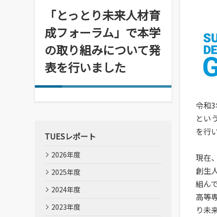
情報メディアセンター
「とっとり未来人材育
(図書館)
成フォーラム」で本学
情報メディアセンター(図書館)
の取り組みについて発
案内です。
表を行いました
令和
とい
を行
TUESレポート
2026年度
現在
創生
2025年度
組ん
2024年度
高等
2023年度
り未