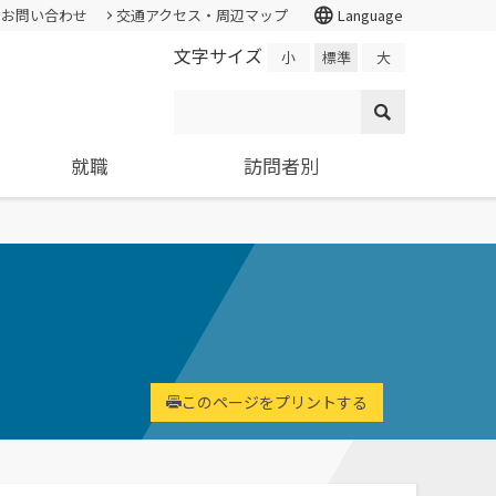
language
お問い合わせ
交通アクセス・周辺マップ
Language
文字サイズ
小
標準
大
就職
訪問者別
情報公開・外部評価
証明書の発行
入試個人成績の開示
学校学生生徒旅客運賃割引証(学割証)
就職支援システム
高校教員
各種基本方針、ポリシー等
スチューデント・コモンズ
求人の申し込み
大学院
施設・学外拠点
ター
環境経営研究科
進学相談会
環境問題･環境教育への取り組み
基礎学力を
持続的社会を実現できる
全国各地おこなっている進学相談
国の教育ローン、提携教育
寄附金申込みのご案内
高度専門職業人を養成
会の会場、日程についてご案内
このページをプリントする
ローン等
国の教育ローンと提携教育ローン
交通アクセス・周辺マップ
に関する情報です。