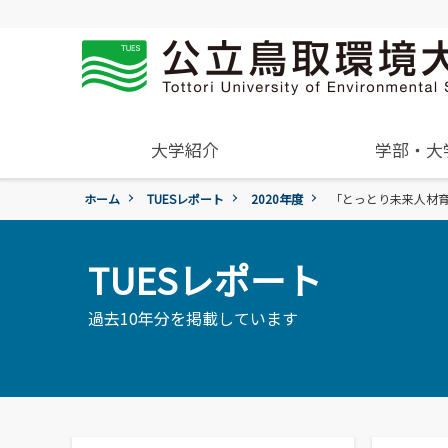
大学紹介
学部・大
ホーム
TUESレポート
2020年度
「とっとり未来人材
概要
学年暦
入試過去問題の公開
学生住居
就職活動について
受験生
組織･規程
進学説明会【高校教員対象】
保険について
就職紹介動画
一般・企業の方
TUESレポート
環境学部
学章、シンボルマーク
アルバイトの紹介
環境学科
令和9年度入試
国際交流センター
過去10年分を掲載しています
地域と関りながら環境問
令和9年度入試についてのご案
委員会、クラブ・サー
広報誌・刊行物
題に取り組む
活動
各団体の活動を紹介します。
各種お問合せ先