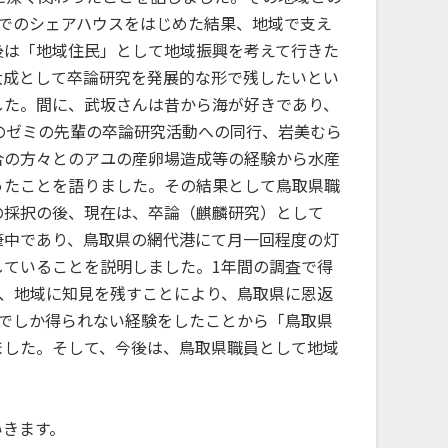
でのシェアハウスをはじめた結果、地域で支え
後は「地域住民」として地域振興を考えて行きた
大成として卒論研究を発展的な形で残したいとい
した。間に、武坂さんは昔から海が好きであり、
のゼミの先輩の卒論研究活動への同行、岩美むら
合の方々とのアユの産卵場造成等の経験から水産
ったことを語りました。その結果として鳥取県職
の採択の後、現在は、卒論（麒麟研究）として
筆中であり、鳥取県の網代港にて月一回程度の灯
ていることを説明しました。1年間の調査で得
とめ、地域に知見を残すことにより、鳥取県に恩返
でしか得られない経験をしたことから「鳥取県
ました。そして、今後は、鳥取県職員として地域
いきます。