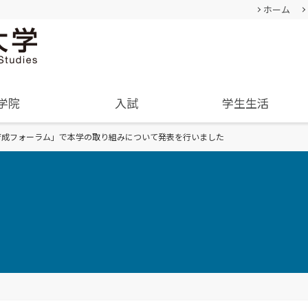
ホーム
学院
入試
学生生活
育成フォーラム」で本学の取り組みについて発表を行いました
基本情報
成績評価・卒業認定・学位
過去の入試結果
通学等
就職･進学実績
卒業生
教員・研究者一覧
入学を決めた理由(先輩の声)
学生生活サポート(相談、健康管理)
学内企業説明会の申し込み
経営学部
人間形成
公募情報
経営学科
教育セン
オープンキャンパス
TUES×SDGs
企業や地域で活躍できる
幅広い知識と
内
オープンキャンパスの日程や詳細
クル
学納金、授業料減免・奨学
SNS(ソーシャル・メディア)公式アカウント
人材を育成
身につける
についてご案内
金等
一覧
学費、入学料についてご案内
資料請求