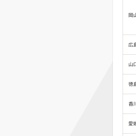
岡
広
山
徳
香
愛