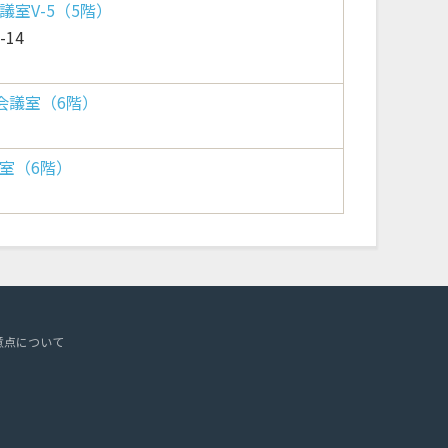
室V-5（5階）
14
会議室（6階）
室（6階）
意点について