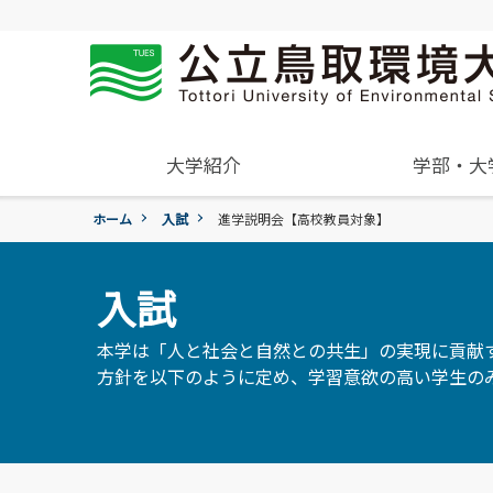
大学紹介
学部・大
ホーム
入試
進学説明会【高校教員対象】
概要
学年暦
入試過去問題の公開
学生住居
就職活動について
受験生
組織･規程
進学説明会【高校教員対象】
保険について
就職紹介動画
一般・企業の方
入試
環境学部
学章、シンボルマーク
アルバイトの紹介
環境学科
令和9年度入試
国際交流センター
本学は「人と社会と自然との共生」の実現に貢献
地域と関りながら環境問
令和9年度入試についてのご案
方針を以下のように定め、学習意欲の高い学生の
委員会、クラブ・サー
広報誌・刊行物
題に取り組む
活動
各団体の活動を紹介します。
各種お問合せ先