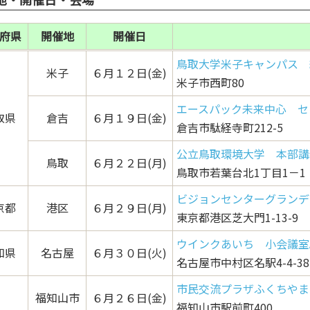
府県
開催地
開催日
鳥取大学米子キャンパス 
米子
６月１２日(金)
米子市西町80
エースパック未来中心 セ
取県
倉吉
６月１９日(金)
倉吉市駄経寺町212-5
公立鳥取環境大学 本部講
鳥取
６月２２日(月)
鳥取市若葉台北1丁目1－1
ビジョンセンターグランデ
京都
港区
６月２９日(月)
東京都港区芝大門1-13-9
ウインクあいち 小会議室A
知県
名古屋
６月３０日(火)
名古屋市中村区名駅4-4-38
市民交流プラザふくちやま
福知山市
６月２６日(金)
福知山市駅前町400