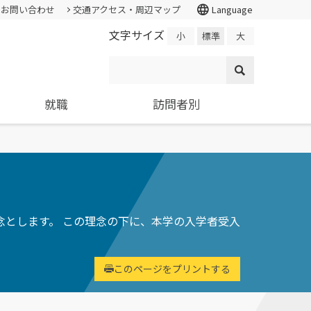
language
お問い合わせ
交通アクセス・周辺マップ
Language
文字サイズ
小
標準
大
就職
訪問者別
情報公開・外部評価
証明書の発行
入試個人成績の開示
学校学生生徒旅客運賃割引証(学割証)
就職支援システム
高校教員
各種基本方針、ポリシー等
スチューデント・コモンズ
求人の申し込み
大学院
施設・学外拠点
ター
環境経営研究科
進学相談会
環境問題･環境教育への取り組み
とします。 この理念の下に、本学の入学者受入
基礎学力を
持続的社会を実現できる
全国各地おこなっている進学相談
国の教育ローン、提携教育
寄附金申込みのご案内
高度専門職業人を養成
会の会場、日程についてご案内
ローン等
このページをプリントする
国の教育ローンと提携教育ローン
交通アクセス・周辺マップ
に関する情報です。