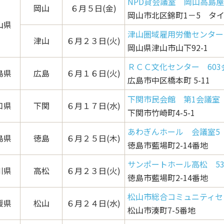
NPD貸会議室 岡山高島
岡山
６月５日(金)
岡山市北区錦町1－5 タイ
山県
津山圏域雇用労働センター
津山
６月２３日(火)
岡山県津山市山下92-1
ＲＣＣ文化センター 603
島県
広島
６月１６日(火)
広島市中区橋本町 5-11
下関市民会館 第1会議室
口県
下関
６月１７日(水)
下関市竹崎町4-5-1
あわぎんホール 会議室5
島県
徳島
６月２５日(木)
徳島市藍場町2-14番地
サンポートホール高松 5
川県
高松
６月２３日(火)
徳島市藍場町2-14番地
松山市総合コミュニティセ
媛県
松山
６月２４日(水)
松山市湊町7-5番地