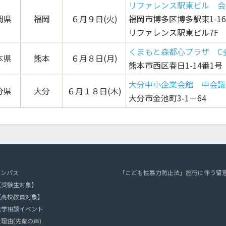
リファレンス駅東ビル 会議
岡県
福岡
６月９日(火)
福岡市博多区博多駅東1-16-
リファレンス駅東ビル7F
くまもと森都心プラザ C
本県
熊本
６月８日(月)
熊本市西区春日1-14番1号
大分中小企業会館 中会議
分県
大分
６月１８日(木)
大分市金池町3-1－64
ャンパス
「こども性暴力防止法」施行に伴う留
【受験生対象】
【高校教員対象】
進学相談イベント
理由(先輩の声)