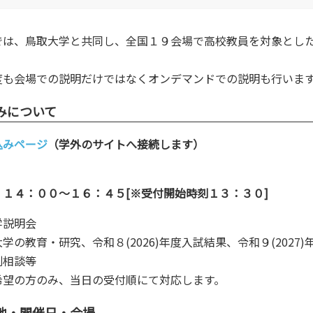
研究・附属機関
公立鳥取環境大学の研究・附属機
では、鳥取大学と共同し、全国１９会場で高校教員を対象とし
関のご紹介です。
のご
度も会場での説明だけではなくオンデマンドでの説明も行います。（
みについて
込みページ
（学外のサイトへ接続します）
 １４：００～１６：４５[※受付開始時刻１３：３０]
学説明会
大学の教育・研究、令和８(2026)年度入試結果、令和９(202
別相談等
希望の方のみ、当日の受付順にて対応します。
地・開催日・会場