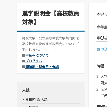
情報メディアセンター
(図書館)
進学説明会【高校教員
本学
情報メディアセンター(図書館)
対象】
案内です。
今年
申込
鳥取大学・公立鳥取環境大学共同開催
高校教員対象の進学説明会についてご
お申
案内します。
■
申込みについて
■
プログラム
時間
■
開催地・開催日・会場
大
両
個
入試
ご
令和9年度入試
開催