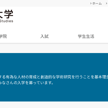
ホーム
学院
入試
学生生活
基本情報
成績評価・卒業認定・学位
過去の入試結果
通学等
就職･進学実績
卒業生
教員・研究者一覧
入学を決めた理由(先輩の声)
学生生活サポート(相談、健康管理)
学内企業説明会の申し込み
経営学部
人間形成
公募情報
経営学科
教育セン
オープンキャンパス
TUES×SDGs
する有為な人材の育成と創造的な学術研究を行うことを基本理念
企業や地域で活躍できる
幅広い知識と
内
オープンキャンパスの日程や詳細
みなさんの入学を募っています。
クル
学納金、授業料減免・奨学
SNS(ソーシャル・メディア)公式アカウント
人材を育成
身につける
についてご案内
金等
一覧
学費、入学料についてご案内
資料請求