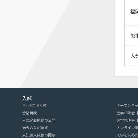
福
熊
大
入試
令和9年度入試
オープンキ
合格発表
進学相談会
入試過去問題の公開
進学説明会
過去の入試結果
オンライン
入試個人成績の開示
入学を決めた