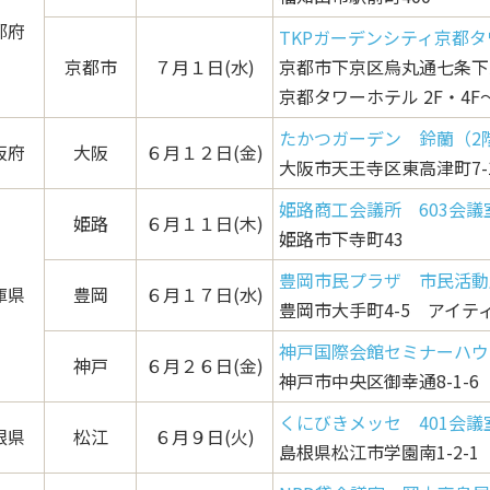
都府
TKPガーデンシティ京都
京都市
７月１日(水)
京都市下京区烏丸通七条下ル
京都タワーホテル 2F・4F～
たかつガーデン 鈴蘭（2
阪府
大阪
６月１２日(金)
大阪市天王寺区東高津町7-
姫路商工会議所 603会議
姫路
６月１１日(木)
姫路市下寺町43
豊岡市民プラザ 市民活動
庫県
豊岡
６月１７日(水)
豊岡市大手町4-5 アイティ
神戸国際会館セミナーハウス
神戸
６月２６日(金)
神戸市中央区御幸通8-1-6
くにびきメッセ 401会議
根県
松江
６月９日(火)
島根県松江市学園南1-2-1