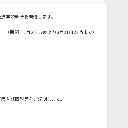
地域・大学連携
公立鳥取環境大学の地域連携の取
た進学説明会を開催します。
り組みをご案内、ご紹介します。
期間：7月2日17時より8月31日24時まで）
7)年度入試情報等をご説明します。