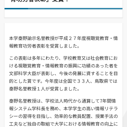
経営学部
就職活動について
学校学生生徒旅客運賃割引証(学割証)
入学を決めた理由(先輩の声)
経営学科
施設・学外拠点
就職･進学実績
保険について
企業や地域で活躍できる人材を育成
オープンキャンパス
受験生
国際交流センター
就職支援システム
学生生活サポート(相談、健康管理)
オープンキャンパスの日程や詳細につい
卒業生
地域・大学連携
TUES×SDGs
就職紹介動画
スチューデント・コモンズ
てご案内
学納金、授業料減免・奨学金等
公立鳥取環境大学の地域連携の取り組み
高校教員
環境問題･環境教育への取り組み
本学秦野諭示名誉教授が平成２７年度視聴覚教育・情
学内企業説明会の申し込み
アルバイトの紹介
をご案内、ご紹介します。
学費、入学料についてご案内
人間形成
一般・企業の方
報教育功労者表彰を受賞しました。
広報誌・刊行物
求人の申し込み
教育センター
SNS(ソーシャル・メディア)公式アカウント一覧
この表彰は多年にわたり、学校教育又は社会教育にお
幅広い知識と基礎学力を身につける
進学相談会
寄附金申込みのご案内
ける視聴覚教育・情報教育の振興に功績のあった者を
全国各地おこなっている進学相談会の会
文部科学大臣が表彰し、今後の発展に資することを目
各種お問合せ先
場、日程についてご案内
国の教育ローン、提携教育ローン
的とした賞です。今年度は全国で３３人、鳥取県では
等
資料請求
大学院
秦野名誉教授１人が受賞しました。
国の教育ローンと提携教育ローンに関す
交通アクセス・周辺マップ
環境経営研究科
る情報です。
秦野名誉教授は、学校法人時代から通算して7年間情
持続的社会を実現できる高度専門職業人
を養成
報システム学科長を務め、本学学生の高い情報リテラ
シーの習得を目指し、効率的な教員配置、授業手法の
工夫など独自の取組で大学における情報教育の向上に