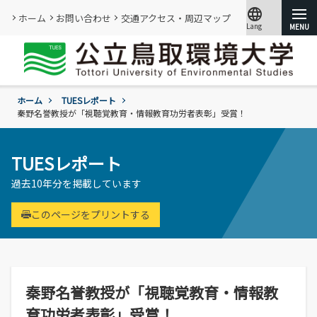
language
ホーム
お問い合わせ
交通アクセス・周辺マップ
Lang
文字サイズ
小
標準
大
ホーム
TUESレポート
大学紹介
秦野名誉教授が「視聴覚教育・情報教育功労者表彰」受賞！
学部・大学院
概要
TUESレポート
情報メディアセンター
基本情報
過去10年分を掲載しています
(図書館)
入試
学年暦
情報公開・外部評価
情報メディアセンター(図書館)のご案内
環境学部
このページをプリントする
成績評価・卒業認定・学位
組織･規程
です。
環境学科
学生生活
入試過去問題の公開
証明書の発行
教員・研究者一覧
地域と関りながら環境問題に取り組む
令和9年度入試
過去の入試結果
各種基本方針、ポリシー等
就職
令和9年度入試についてのご案内
研究・附属機関
学生住居
入試個人成績の開示
秦野名誉教授が「視聴覚教育・情報教
学章、シンボルマーク
委員会、クラブ・サークル活動
公立鳥取環境大学の研究・附属機関のご
通学等
進学説明会【高校教員対象】
育功労者表彰」受賞！
紹介です。
訪問者別
公募情報
各団体の活動を紹介します。