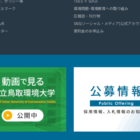
針、ポリシー等
TUES × SDGs
ボルマーク
環境問題･環境教育への取り組み
広報誌・刊行物
拠点
SNS(ソーシャル・メディア)公式アカ
ンター
寄附金のお申込み