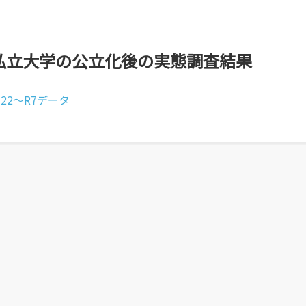
研究・附属機関
公立鳥取環境大学の研究・附属機
関のご紹介です。
のご
私立大学の公立化後の実態調査結果
H22～R7データ