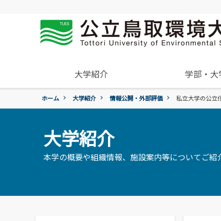
大学紹介
学部・大
ホーム
大学紹介
情報公開・外部評価
私立大学の公立
概要
学年暦
入試過去問題の公開
学生住居
就職活動について
受験生
組織･規程
進学説明会【高校教員対象】
保険について
就職紹介動画
一般・企業の方
大学紹介
環境学部
学章、シンボルマーク
アルバイトの紹介
環境学科
令和9年度入試
国際交流センター
本学の概要や組織情報、施設案内等についてご紹
地域と関りながら環境問
令和9年度入試についてのご案
委員会、クラブ・サー
広報誌・刊行物
題に取り組む
活動
各団体の活動を紹介します。
各種お問合せ先