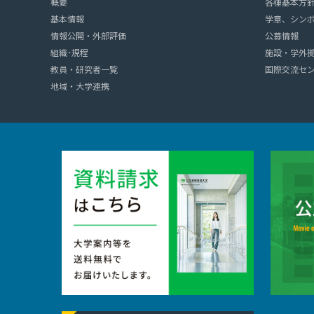
概要
各種基本方
基本情報
学章、シン
情報公開・外部評価
公募情報
組織･規程
施設・学外
教員・研究者一覧
国際交流セ
地域・大学連携