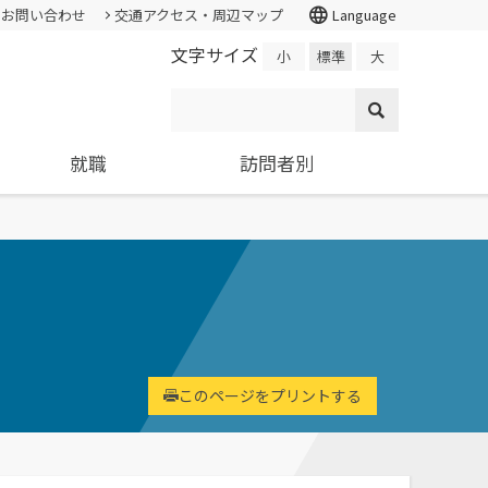
language
お問い合わせ
交通アクセス・周辺マップ
Language
文字サイズ
小
標準
大
就職
訪問者別
情報公開・外部評価
証明書の発行
入試個人成績の開示
学校学生生徒旅客運賃割引証(学割証)
就職支援システム
高校教員
各種基本方針、ポリシー等
スチューデント・コモンズ
求人の申し込み
大学院
施設・学外拠点
ター
環境経営研究科
進学相談会
環境問題･環境教育への取り組み
基礎学力を
持続的社会を実現できる
全国各地おこなっている進学相談
国の教育ローン、提携教育
寄附金申込みのご案内
高度専門職業人を養成
会の会場、日程についてご案内
このページをプリントする
ローン等
国の教育ローンと提携教育ローン
交通アクセス・周辺マップ
に関する情報です。