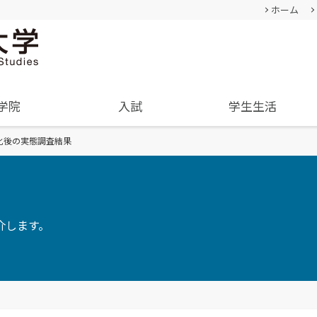
ホーム
学院
入試
学生生活
化後の実態調査結果
基本情報
成績評価・卒業認定・学位
過去の入試結果
通学等
就職･進学実績
卒業生
教員・研究者一覧
入学を決めた理由(先輩の声)
学生生活サポート(相談、健康管理)
学内企業説明会の申し込み
経営学部
人間形成
公募情報
経営学科
教育セン
オープンキャンパス
TUES×SDGs
介します。
企業や地域で活躍できる
幅広い知識と
内
オープンキャンパスの日程や詳細
クル
学納金、授業料減免・奨学
SNS(ソーシャル・メディア)公式アカウント
人材を育成
身につける
についてご案内
金等
一覧
学費、入学料についてご案内
資料請求