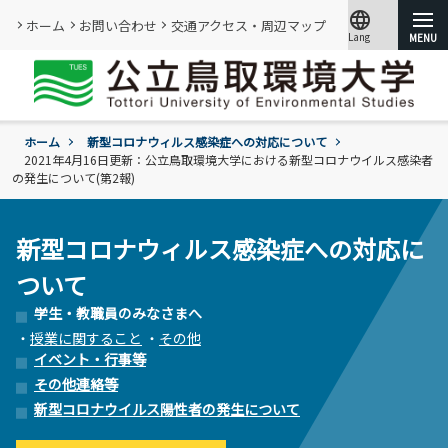
language
ホーム
お問い合わせ
交通アクセス・周辺マップ
Lang
文字サイズ
小
標準
大
ホーム
新型コロナウィルス感染症への対応について
大学紹介
2021年4月16日更新：公立鳥取環境大学における新型コロナウイルス感染者
の発生について(第2報)
学部・大学院
概要
情報メディアセンター
新型コロナウィルス感染症への対応に
基本情報
(図書館)
入試
学年暦
ついて
情報公開・外部評価
情報メディアセンター(図書館)のご案内
環境学部
成績評価・卒業認定・学位
組織･規程
学生・教職員のみなさまへ
です。
環境学科
学生生活
入試過去問題の公開
証明書の発行
・
授業に関すること
・
その他
教員・研究者一覧
地域と関りながら環境問題に取り組む
令和9年度入試
イベント・行事等
過去の入試結果
各種基本方針、ポリシー等
就職
その他連絡等
令和9年度入試についてのご案内
研究・附属機関
学生住居
入試個人成績の開示
新型コロナウイルス陽性者の発生について
学章、シンボルマーク
委員会、クラブ・サークル活動
公立鳥取環境大学の研究・附属機関のご
通学等
進学説明会【高校教員対象】
紹介です。
訪問者別
公募情報
各団体の活動を紹介します。