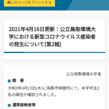
経営学部
就職活動について
学校学生生徒旅客運賃割引証(学割証)
このページをプリントする
入学を決めた理由(先輩の声)
経営学科
施設・学外拠点
就職･進学実績
保険について
企業や地域で活躍できる人材を育成
オープンキャンパス
受験生
国際交流センター
就職支援システム
学生生活サポート(相談、健康管理)
オープンキャンパスの日程や詳細につい
卒業生
地域・大学連携
TUES×SDGs
就職紹介動画
スチューデント・コモンズ
てご案内
2021年4月16日更新：公立鳥取環境大
学納金、授業料減免・奨学金等
公立鳥取環境大学の地域連携の取り組み
高校教員
環境問題･環境教育への取り組み
学内企業説明会の申し込み
アルバイトの紹介
学における新型コロナウイルス感染者
をご案内、ご紹介します。
学費、入学料についてご案内
人間形成
一般・企業の方
広報誌・刊行物
求人の申し込み
教育センター
の発生について(第2報)
SNS(ソーシャル・メディア)公式アカウント一覧
幅広い知識と基礎学力を身につける
進学相談会
寄附金申込みのご案内
全国各地おこなっている進学相談会の会
各種お問合せ先
場、日程についてご案内
国の教育ローン、提携教育ローン
等
資料請求
公立鳥取環境大学長
大学院
国の教育ローンと提携教育ローンに関す
交通アクセス・周辺マップ
環境経営研究科
概 要
る情報です。
持続的社会を実現できる高度専門職業人
令和3年4月15日(木)に鳥取市保健所にて、本学学生2
を養成
名の陽性が確認されました。
濃厚接触者等