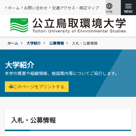
language
ホーム
お問い合わせ
交通アクセス・周辺マップ
Lang
文字サイズ
小
標準
大
ホーム
大学紹介
公募情報
入札・公募情報
大学紹介
大学紹介
学部・大学院
概要
情報メディアセンター
本学の概要や組織情報、施設案内等についてご紹介します。
基本情報
(図書館)
入試
学年暦
情報公開・外部評価
このページをプリントする
情報メディアセンター(図書館)のご案内
環境学部
成績評価・卒業認定・学位
組織･規程
です。
環境学科
学生生活
入試過去問題の公開
証明書の発行
教員・研究者一覧
地域と関りながら環境問題に取り組む
令和9年度入試
過去の入試結果
各種基本方針、ポリシー等
就職
令和9年度入試についてのご案内
研究・附属機関
学生住居
入札・公募情報
入試個人成績の開示
学章、シンボルマーク
委員会、クラブ・サークル活動
公立鳥取環境大学の研究・附属機関のご
通学等
進学説明会【高校教員対象】
紹介です。
訪問者別
公募情報
各団体の活動を紹介します。