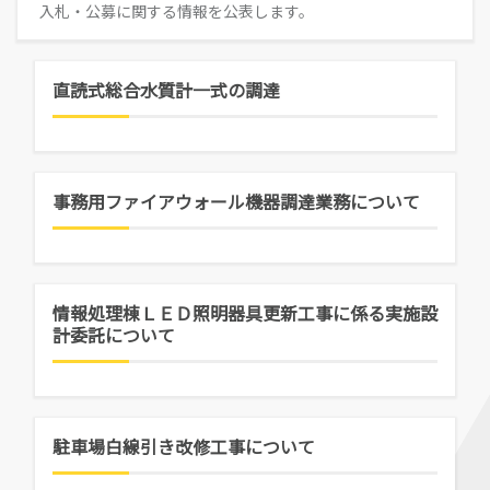
経営学部
就職活動について
学校学生生徒旅客運賃割引証(学割証)
入札・公募に関する情報を公表します。
入学を決めた理由(先輩の声)
経営学科
施設・学外拠点
就職･進学実績
保険について
企業や地域で活躍できる人材を育成
オープンキャンパス
受験生
国際交流センター
就職支援システム
学生生活サポート(相談、健康管理)
直読式総合水質計一式の調達
オープンキャンパスの日程や詳細につい
卒業生
地域・大学連携
TUES×SDGs
就職紹介動画
スチューデント・コモンズ
てご案内
学納金、授業料減免・奨学金等
公立鳥取環境大学の地域連携の取り組み
高校教員
環境問題･環境教育への取り組み
学内企業説明会の申し込み
アルバイトの紹介
をご案内、ご紹介します。
学費、入学料についてご案内
人間形成
一般・企業の方
広報誌・刊行物
求人の申し込み
教育センター
事務用ファイアウォール機器調達業務について
SNS(ソーシャル・メディア)公式アカウント一覧
幅広い知識と基礎学力を身につける
進学相談会
寄附金申込みのご案内
全国各地おこなっている進学相談会の会
各種お問合せ先
場、日程についてご案内
国の教育ローン、提携教育ローン
情報処理棟ＬＥＤ照明器具更新工事に係る実施設
等
資料請求
大学院
計委託について
国の教育ローンと提携教育ローンに関す
交通アクセス・周辺マップ
環境経営研究科
る情報です。
持続的社会を実現できる高度専門職業人
を養成
駐車場白線引き改修工事について