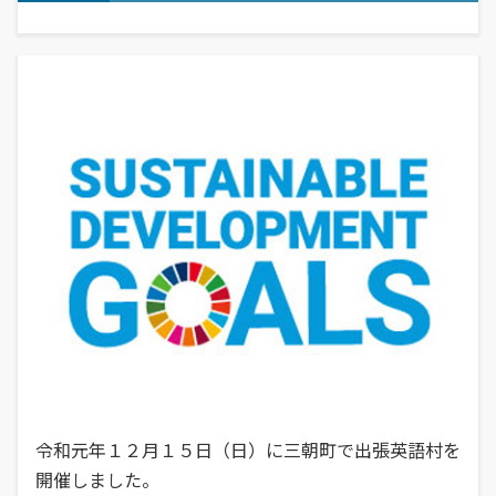
経営学部
就職活動について
学校学生生徒旅客運賃割引証(学割証)
入学を決めた理由(先輩の声)
経営学科
施設・学外拠点
就職･進学実績
保険について
企業や地域で活躍できる人材を育成
オープンキャンパス
受験生
国際交流センター
就職支援システム
学生生活サポート(相談、健康管理)
オープンキャンパスの日程や詳細につい
卒業生
地域・大学連携
TUES×SDGs
就職紹介動画
スチューデント・コモンズ
てご案内
学納金、授業料減免・奨学金等
公立鳥取環境大学の地域連携の取り組み
高校教員
環境問題･環境教育への取り組み
学内企業説明会の申し込み
アルバイトの紹介
をご案内、ご紹介します。
学費、入学料についてご案内
人間形成
一般・企業の方
広報誌・刊行物
求人の申し込み
教育センター
SNS(ソーシャル・メディア)公式アカウント一覧
幅広い知識と基礎学力を身につける
進学相談会
寄附金申込みのご案内
全国各地おこなっている進学相談会の会
各種お問合せ先
場、日程についてご案内
国の教育ローン、提携教育ローン
等
資料請求
大学院
国の教育ローンと提携教育ローンに関す
交通アクセス・周辺マップ
環境経営研究科
る情報です。
持続的社会を実現できる高度専門職業人
を養成
令和元年１２月１５日（日）に三朝町で出張英語村を
開催しました。