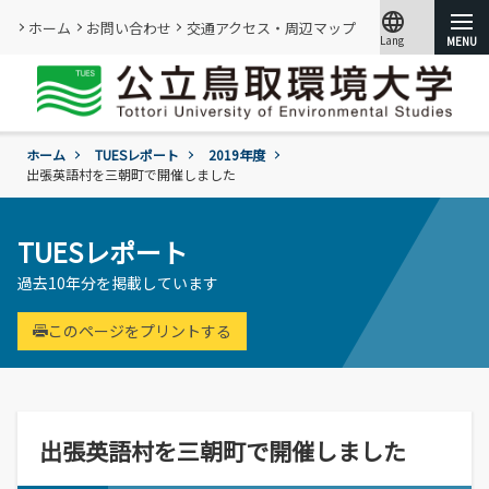
language
ホーム
お問い合わせ
交通アクセス・周辺マップ
Lang
文字サイズ
小
標準
大
ホーム
TUESレポート
2019年度
大学紹介
出張英語村を三朝町で開催しました
学部・大学院
概要
TUESレポート
情報メディアセンター
基本情報
過去10年分を掲載しています
(図書館)
入試
学年暦
情報公開・外部評価
情報メディアセンター(図書館)のご案内
環境学部
このページをプリントする
成績評価・卒業認定・学位
組織･規程
です。
環境学科
学生生活
入試過去問題の公開
証明書の発行
教員・研究者一覧
地域と関りながら環境問題に取り組む
令和9年度入試
過去の入試結果
各種基本方針、ポリシー等
就職
令和9年度入試についてのご案内
研究・附属機関
学生住居
入試個人成績の開示
出張英語村を三朝町で開催しました
学章、シンボルマーク
委員会、クラブ・サークル活動
公立鳥取環境大学の研究・附属機関のご
通学等
進学説明会【高校教員対象】
紹介です。
訪問者別
公募情報
各団体の活動を紹介します。