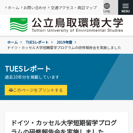
language
ホーム
お問い合わせ
交通アクセス・周辺マップ
Lang
文字サイズ
小
標準
大
ホーム
TUESレポート
2019年度
大学紹介
ドイツ・カッセル大学短期留学プログラムの研修報告会を実施しました
学部・大学院
概要
TUESレポート
情報メディアセンター
基本情報
過去10年分を掲載しています
(図書館)
入試
学年暦
情報公開・外部評価
情報メディアセンター(図書館)のご案内
環境学部
このページをプリントする
成績評価・卒業認定・学位
組織･規程
です。
環境学科
学生生活
入試過去問題の公開
証明書の発行
教員・研究者一覧
地域と関りながら環境問題に取り組む
令和9年度入試
過去の入試結果
各種基本方針、ポリシー等
就職
令和9年度入試についてのご案内
研究・附属機関
学生住居
入試個人成績の開示
ドイツ・カッセル大学短期留学プログ
学章、シンボルマーク
委員会、クラブ・サークル活動
公立鳥取環境大学の研究・附属機関のご
通学等
進学説明会【高校教員対象】
ラムの研修報告会を実施しました
紹介です。
訪問者別
公募情報
各団体の活動を紹介します。