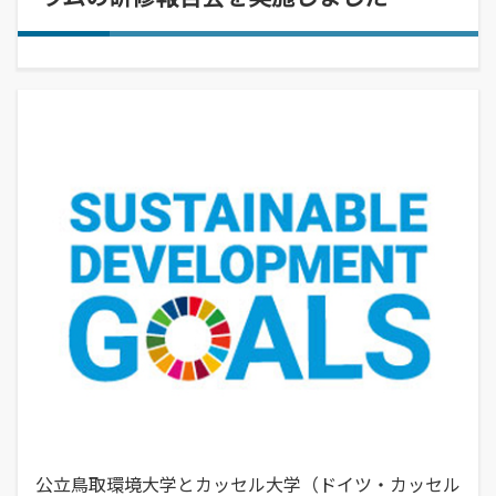
経営学部
就職活動について
学校学生生徒旅客運賃割引証(学割証)
入学を決めた理由(先輩の声)
経営学科
施設・学外拠点
就職･進学実績
保険について
企業や地域で活躍できる人材を育成
オープンキャンパス
受験生
国際交流センター
就職支援システム
学生生活サポート(相談、健康管理)
オープンキャンパスの日程や詳細につい
卒業生
地域・大学連携
TUES×SDGs
就職紹介動画
スチューデント・コモンズ
てご案内
学納金、授業料減免・奨学金等
公立鳥取環境大学の地域連携の取り組み
高校教員
環境問題･環境教育への取り組み
学内企業説明会の申し込み
アルバイトの紹介
をご案内、ご紹介します。
学費、入学料についてご案内
人間形成
一般・企業の方
広報誌・刊行物
求人の申し込み
教育センター
SNS(ソーシャル・メディア)公式アカウント一覧
幅広い知識と基礎学力を身につける
進学相談会
寄附金申込みのご案内
全国各地おこなっている進学相談会の会
各種お問合せ先
場、日程についてご案内
国の教育ローン、提携教育ローン
等
資料請求
大学院
国の教育ローンと提携教育ローンに関す
交通アクセス・周辺マップ
環境経営研究科
る情報です。
持続的社会を実現できる高度専門職業人
を養成
公立鳥取環境大学とカッセル大学（ドイツ・カッセル