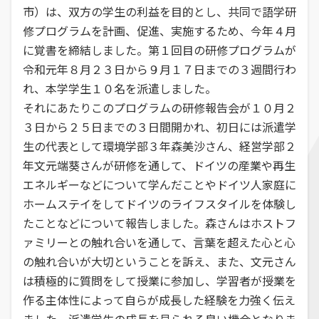
市）は、双方の学生の利益を目的とし、共同で語学研
修プログラムを計画、促進、実施するため、今年４月
に覚書を締結しました。第１回目の研修プログラムが
令和元年８月２３日から９月１７日までの３週間行わ
れ、本学学生１０名を派遣しました。
それにあたりこのプログラムの研修報告会が１０月２
３日から２５日までの３日間開かれ、初日には派遣学
生の代表として環境学部３年森美沙さん、経営学部２
年文元端葵さんが研修を通して、ドイツの産業や再生
エネルギーなどについて学んだことやドイツ人家庭に
ホームステイをしてドイツのライフスタイルを体験し
たことなどについて報告しました。森さんはホストフ
ァミリーとの触れ合いを通して、言葉を超えた心と心
の触れ合いが大切ということを訴え、また、文元さん
は積極的に質問をして授業に参加し、学習者が授業を
作る主体性によって自らが成長した経験を力強く伝え
ました。派遣学生の成長を見られる良い機会となりま