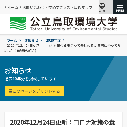
language
ホーム
お問い合わせ
交通アクセス・周辺マップ
Lang
文字サイズ
小
標準
大
ホーム
お知らせ
2020年度
大学紹介
2020年12月24日更新：コロナ対策の食事会って楽しめるか実際にやってみ
ました！(動画の紹介)
学部・大学院
概要
情報メディアセンター
お知らせ
基本情報
(図書館)
入試
学年暦
過去10年分を掲載しています
情報公開・外部評価
情報メディアセンター(図書館)のご案内
環境学部
成績評価・卒業認定・学位
組織･規程
です。
環境学科
このページをプリントする
学生生活
入試過去問題の公開
証明書の発行
教員・研究者一覧
地域と関りながら環境問題に取り組む
令和9年度入試
過去の入試結果
各種基本方針、ポリシー等
就職
令和9年度入試についてのご案内
研究・附属機関
学生住居
入試個人成績の開示
学章、シンボルマーク
委員会、クラブ・サークル活動
公立鳥取環境大学の研究・附属機関のご
通学等
2020年12月24日更新：コロナ対策の食
進学説明会【高校教員対象】
紹介です。
訪問者別
公募情報
各団体の活動を紹介します。