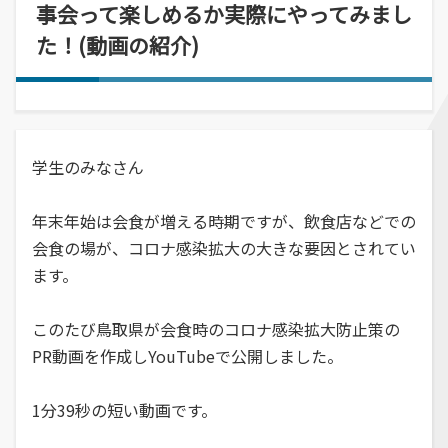
経営学部
就職活動について
学校学生生徒旅客運賃割引証(学割証)
事会って楽しめるか実際にやってみまし
入学を決めた理由(先輩の声)
経営学科
施設・学外拠点
就職･進学実績
た！(動画の紹介)
保険について
企業や地域で活躍できる人材を育成
オープンキャンパス
受験生
国際交流センター
就職支援システム
学生生活サポート(相談、健康管理)
オープンキャンパスの日程や詳細につい
卒業生
地域・大学連携
TUES×SDGs
就職紹介動画
スチューデント・コモンズ
てご案内
学納金、授業料減免・奨学金等
公立鳥取環境大学の地域連携の取り組み
高校教員
環境問題･環境教育への取り組み
学内企業説明会の申し込み
アルバイトの紹介
をご案内、ご紹介します。
学費、入学料についてご案内
人間形成
一般・企業の方
広報誌・刊行物
学生のみなさん
求人の申し込み
教育センター
SNS(ソーシャル・メディア)公式アカウント一覧
幅広い知識と基礎学力を身につける
進学相談会
年末年始は会食が増える時期ですが、飲食店などでの
寄附金申込みのご案内
全国各地おこなっている進学相談会の会
会食の場が、コロナ感染拡大の大きな要因とされてい
各種お問合せ先
場、日程についてご案内
国の教育ローン、提携教育ローン
ます。
等
資料請求
大学院
国の教育ローンと提携教育ローンに関す
交通アクセス・周辺マップ
環境経営研究科
このたび鳥取県が会食時のコロナ感染拡大防止策の
る情報です。
PR動画を作成しYouTubeで公開しました。
持続的社会を実現できる高度専門職業人
を養成
1分39秒の短い動画です。