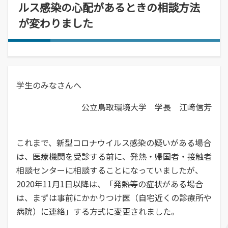
経営学部
就職活動について
学校学生生徒旅客運賃割引証(学割証)
ルス感染の心配があるときの相談方法
入学を決めた理由(先輩の声)
経営学科
施設・学外拠点
就職･進学実績
が変わりました
保険について
企業や地域で活躍できる人材を育成
オープンキャンパス
受験生
国際交流センター
就職支援システム
学生生活サポート(相談、健康管理)
オープンキャンパスの日程や詳細につい
卒業生
地域・大学連携
TUES×SDGs
就職紹介動画
スチューデント・コモンズ
てご案内
学納金、授業料減免・奨学金等
公立鳥取環境大学の地域連携の取り組み
高校教員
環境問題･環境教育への取り組み
学内企業説明会の申し込み
アルバイトの紹介
をご案内、ご紹介します。
学費、入学料についてご案内
人間形成
一般・企業の方
広報誌・刊行物
学生のみなさんへ
求人の申し込み
教育センター
SNS(ソーシャル・メディア)公式アカウント一覧
幅広い知識と基礎学力を身につける
公立鳥取環境大学 学長 江﨑信芳
進学相談会
寄附金申込みのご案内
全国各地おこなっている進学相談会の会
各種お問合せ先
場、日程についてご案内
国の教育ローン、提携教育ローン
これまで、新型コロナウイルス感染の疑いがある場合
等
資料請求
大学院
は、医療機関を受診する前に、発熱・帰国者・接触者
国の教育ローンと提携教育ローンに関す
交通アクセス・周辺マップ
環境経営研究科
相談センターに相談することになっていましたが、
る情報です。
持続的社会を実現できる高度専門職業人
2020年11月1日以降は、「発熱等の症状がある場合
を養成
は、まずは事前にかかりつけ医（自宅近くの診療所や
病院）に連絡」する方式に変更されました。