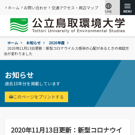
language
ホーム
お問い合わせ
交通アクセス・周辺マップ
Lang
文字サイズ
小
標準
大
ホーム
お知らせ
2020年度
大学紹介
2020年11月13日更新：新型コロナウイルス感染の心配があるときの相談方
法が変わりました
学部・大学院
概要
情報メディアセンター
お知らせ
基本情報
(図書館)
入試
学年暦
過去10年分を掲載しています
情報公開・外部評価
情報メディアセンター(図書館)のご案内
環境学部
成績評価・卒業認定・学位
組織･規程
です。
環境学科
このページをプリントする
学生生活
入試過去問題の公開
証明書の発行
教員・研究者一覧
地域と関りながら環境問題に取り組む
令和9年度入試
過去の入試結果
各種基本方針、ポリシー等
就職
令和9年度入試についてのご案内
研究・附属機関
学生住居
入試個人成績の開示
学章、シンボルマーク
委員会、クラブ・サークル活動
公立鳥取環境大学の研究・附属機関のご
通学等
2020年11月13日更新：新型コロナウイ
進学説明会【高校教員対象】
紹介です。
訪問者別
公募情報
各団体の活動を紹介します。