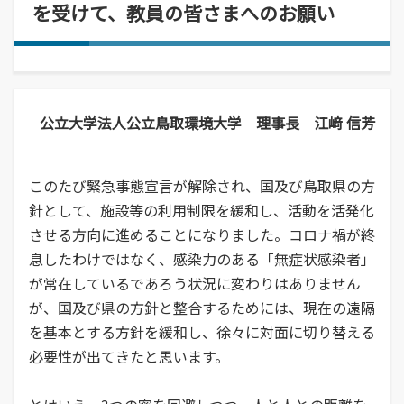
経営学部
就職活動について
学校学生生徒旅客運賃割引証(学割証)
を受けて、教員の皆さまへのお願い
入学を決めた理由(先輩の声)
経営学科
施設・学外拠点
就職･進学実績
保険について
企業や地域で活躍できる人材を育成
オープンキャンパス
受験生
国際交流センター
就職支援システム
学生生活サポート(相談、健康管理)
オープンキャンパスの日程や詳細につい
卒業生
地域・大学連携
TUES×SDGs
就職紹介動画
スチューデント・コモンズ
てご案内
学納金、授業料減免・奨学金等
公立鳥取環境大学の地域連携の取り組み
高校教員
環境問題･環境教育への取り組み
学内企業説明会の申し込み
公立大学法人公立鳥取環境大学 理事長 江﨑 信芳
アルバイトの紹介
をご案内、ご紹介します。
学費、入学料についてご案内
人間形成
一般・企業の方
広報誌・刊行物
求人の申し込み
教育センター
SNS(ソーシャル・メディア)公式アカウント一覧
このたび緊急事態宣言が解除され、国及び鳥取県の方
幅広い知識と基礎学力を身につける
進学相談会
寄附金申込みのご案内
針として、施設等の利用制限を緩和し、活動を活発化
全国各地おこなっている進学相談会の会
させる方向に進めることになりました。コロナ禍が終
各種お問合せ先
場、日程についてご案内
国の教育ローン、提携教育ローン
息したわけではなく、感染力のある「無症状感染者」
等
資料請求
大学院
が常在しているであろう状況に変わりはありません
国の教育ローンと提携教育ローンに関す
交通アクセス・周辺マップ
環境経営研究科
が、国及び県の方針と整合するためには、現在の遠隔
る情報です。
持続的社会を実現できる高度専門職業人
を基本とする方針を緩和し、徐々に対面に切り替える
を養成
必要性が出てきたと思います。