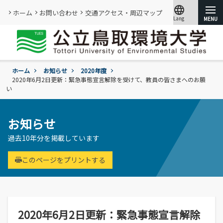
language
ホーム
お問い合わせ
交通アクセス・周辺マップ
Lang
文字サイズ
小
標準
大
ホーム
お知らせ
2020年度
大学紹介
2020年6月2日更新：緊急事態宣言解除を受けて、教員の皆さまへのお願
い
学部・大学院
概要
情報メディアセンター
お知らせ
基本情報
(図書館)
入試
学年暦
過去10年分を掲載しています
情報公開・外部評価
情報メディアセンター(図書館)のご案内
環境学部
成績評価・卒業認定・学位
組織･規程
です。
環境学科
このページをプリントする
学生生活
入試過去問題の公開
証明書の発行
教員・研究者一覧
地域と関りながら環境問題に取り組む
令和9年度入試
過去の入試結果
各種基本方針、ポリシー等
就職
令和9年度入試についてのご案内
研究・附属機関
学生住居
入試個人成績の開示
学章、シンボルマーク
委員会、クラブ・サークル活動
公立鳥取環境大学の研究・附属機関のご
通学等
2020年6月2日更新：緊急事態宣言解除
進学説明会【高校教員対象】
紹介です。
訪問者別
公募情報
各団体の活動を紹介します。