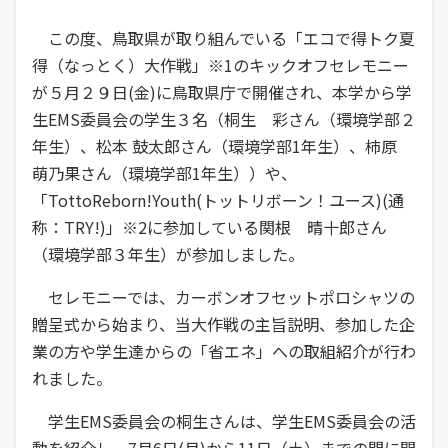
この度、鳥取県が取り組んでいる「エコで得トク夏
得（なっとく）大作戦」※1のキックオフセレモニー
が５月２９日(金)に鳥取県庁で開催され、本学から学
生EMS委員会の学生３名（桐生 彩さん（環境学部２
年生）、松本 鼓太郎さん（環境学部1年生）、柿原
萌乃果さん（環境学部1年生））や、
「TottoReborn!Youth(トットリボーン！ユース)(通
称：TRY!)」※2に参加している関根 晴十郎さん
（環境学部３年生）が参加しました。
セレモニーでは、カーボンオフセットポロシャツの
贈呈式から始まり、当大作戦の主旨説明、参加した企
業の方や学生達からの「省エネ」への取組紹介が行わ
れました。
学生EMS委員会の桐生さんは、学生EMS委員会の活
動を紹介し、7月6日(月)から11日（土）までの間に開