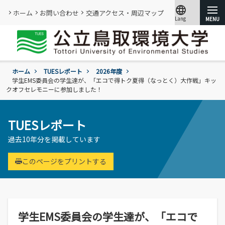
language
ホーム
お問い合わせ
交通アクセス・周辺マップ
Lang
文字サイズ
小
標準
大
ホーム
TUESレポート
2026年度
大学紹介
学生EMS委員会の学生達が、「エコで得トク夏得（なっとく）大作戦」キッ
クオフセレモニーに参加しました！
学部・大学院
概要
情報メディアセンター
TUESレポート
基本情報
(図書館)
入試
学年暦
過去10年分を掲載しています
情報公開・外部評価
情報メディアセンター(図書館)のご案内
環境学部
成績評価・卒業認定・学位
組織･規程
です。
環境学科
このページをプリントする
学生生活
入試過去問題の公開
証明書の発行
教員・研究者一覧
地域と関りながら環境問題に取り組む
令和9年度入試
過去の入試結果
各種基本方針、ポリシー等
就職
令和9年度入試についてのご案内
研究・附属機関
学生住居
入試個人成績の開示
学章、シンボルマーク
委員会、クラブ・サークル活動
公立鳥取環境大学の研究・附属機関のご
通学等
学生EMS委員会の学生達が、「エコで
進学説明会【高校教員対象】
紹介です。
訪問者別
公募情報
各団体の活動を紹介します。