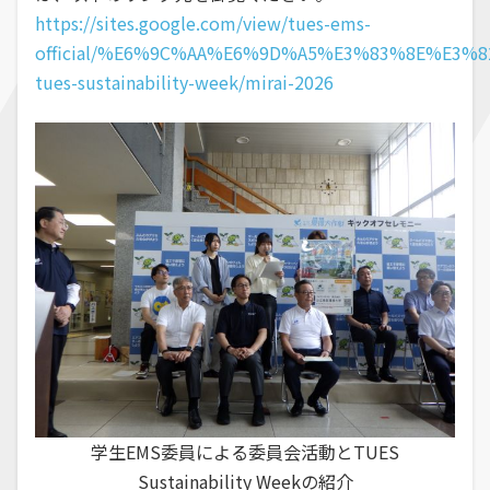
https://sites.google.com/view/tues-ems-
official/%E6%9C%AA%E6%9D%A5%E3%83%8E%E3%
tues-sustainability-week/mirai-2026
学生EMS委員による委員会活動とTUES
Sustainability Weekの紹介