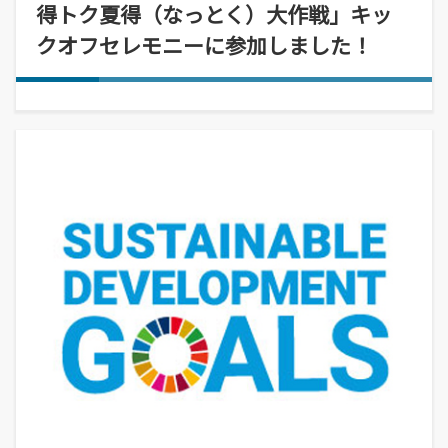
経営学部
就職活動について
学校学生生徒旅客運賃割引証(学割証)
得トク夏得（なっとく）大作戦」キッ
入学を決めた理由(先輩の声)
経営学科
施設・学外拠点
就職･進学実績
クオフセレモニーに参加しました！
保険について
企業や地域で活躍できる人材を育成
オープンキャンパス
受験生
国際交流センター
就職支援システム
学生生活サポート(相談、健康管理)
オープンキャンパスの日程や詳細につい
卒業生
地域・大学連携
TUES×SDGs
就職紹介動画
スチューデント・コモンズ
てご案内
学納金、授業料減免・奨学金等
公立鳥取環境大学の地域連携の取り組み
高校教員
環境問題･環境教育への取り組み
学内企業説明会の申し込み
アルバイトの紹介
をご案内、ご紹介します。
学費、入学料についてご案内
人間形成
一般・企業の方
広報誌・刊行物
求人の申し込み
教育センター
SNS(ソーシャル・メディア)公式アカウント一覧
幅広い知識と基礎学力を身につける
進学相談会
寄附金申込みのご案内
全国各地おこなっている進学相談会の会
各種お問合せ先
場、日程についてご案内
国の教育ローン、提携教育ローン
等
資料請求
大学院
国の教育ローンと提携教育ローンに関す
交通アクセス・周辺マップ
環境経営研究科
る情報です。
持続的社会を実現できる高度専門職業人
を養成