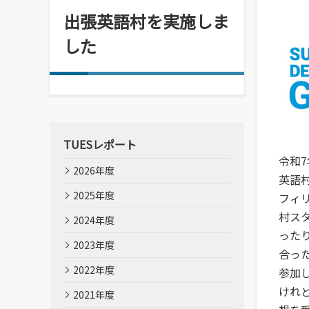
情報メディアセンター
出張英語村を実施しま
(図書館)
した
情報メディアセンター(図書館)
案内です。
TUESレポート
令和
2026年度
英語
2025年度
フィ
村ス
2024年度
った
2023年度
合っ
2022年度
参加
けれ
2021年度