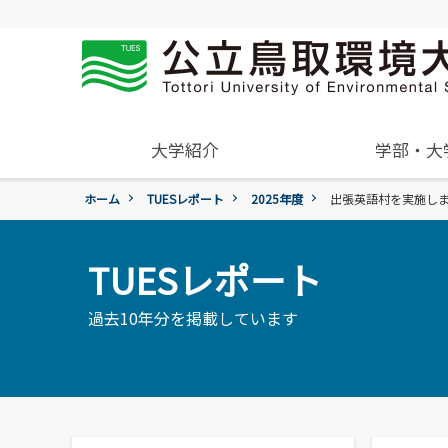
大学紹介
学部・大
ホーム
TUESレポート
2025年度
出張英語村を実施し
概要
学年暦
入試過去問題の公開
学生住居
就職活動について
受験生
組織･規程
進学説明会【高校教員対象】
保険について
就職紹介動画
一般・企業の方
TUESレポート
環境学部
学章、シンボルマーク
アルバイトの紹介
環境学科
令和9年度入試
国際交流センター
過去10年分を掲載しています
地域と関りながら環境問
令和9年度入試についてのご案
委員会、クラブ・サー
広報誌・刊行物
題に取り組む
活動
各団体の活動を紹介します。
各種お問合せ先