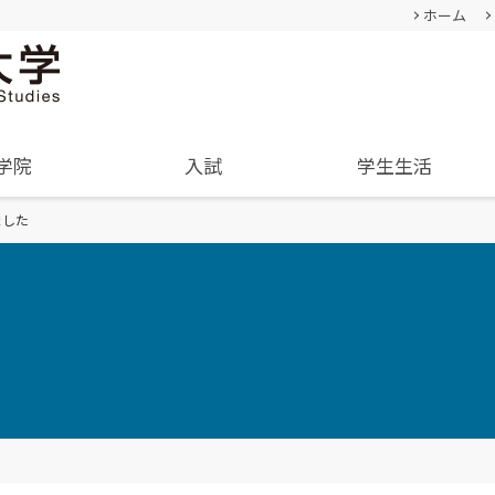
ホーム
学院
入試
学生生活
ました
基本情報
成績評価・卒業認定・学位
過去の入試結果
通学等
就職･進学実績
卒業生
教員・研究者一覧
入学を決めた理由(先輩の声)
学生生活サポート(相談、健康管理)
学内企業説明会の申し込み
経営学部
人間形成
公募情報
経営学科
教育セン
オープンキャンパス
TUES×SDGs
企業や地域で活躍できる
幅広い知識と
内
オープンキャンパスの日程や詳細
クル
学納金、授業料減免・奨学
SNS(ソーシャル・メディア)公式アカウント
人材を育成
身につける
についてご案内
金等
一覧
学費、入学料についてご案内
資料請求