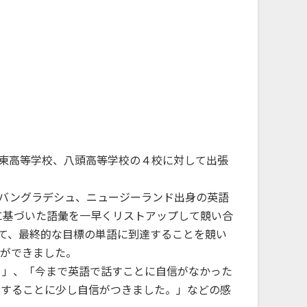
地域・大学連携
公立鳥取環境大学の地域連携の取
り組みをご案内、ご紹介します。
東高等学校、八頭高等学校の４校に対して出張
、バングラデシュ、ニュージーランド出身の英語
に基づいた語彙を一早くリストアップして競い合
て、最終的な目標の単語に到達することを競い
とができました。
。」、「今まで英語で話すことに自信がなかった
をすることに少し自信がつきました。」などの感