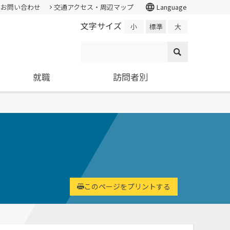
language
お問い合わせ
交通アクセス・周辺マップ
Language
文字サイズ
小
標準
大
就職
訪問者別
情報公開・外部評価
証明書の発行
入試個人成績の開示
学校学生生徒旅客運賃割引証(学割証)
就職支援システム
高校教員
各種基本方針、ポリシー等
スチューデント・コモンズ
求人の申し込み
大学院
施設・学外拠点
ター
環境経営研究科
進学相談会
環境問題･環境教育への取り組み
基礎学力を
持続的社会を実現できる
全国各地おこなっている進学相談
国の教育ローン、提携教育
寄附金申込みのご案内
高度専門職業人を養成
会の会場、日程についてご案内
このページをプリントする
ローン等
国の教育ローンと提携教育ローン
交通アクセス・周辺マップ
に関する情報です。