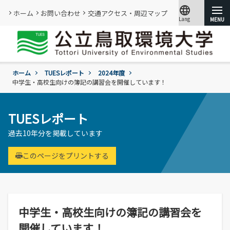
language
ホーム
お問い合わせ
交通アクセス・周辺マップ
Lang
文字サイズ
小
標準
大
ホーム
TUESレポート
2024年度
大学紹介
中学生・高校生向けの簿記の講習会を開催しています！
学部・大学院
概要
TUESレポート
情報メディアセンター
基本情報
過去10年分を掲載しています
(図書館)
入試
学年暦
情報公開・外部評価
情報メディアセンター(図書館)のご案内
環境学部
このページをプリントする
成績評価・卒業認定・学位
組織･規程
です。
環境学科
学生生活
入試過去問題の公開
証明書の発行
教員・研究者一覧
地域と関りながら環境問題に取り組む
令和9年度入試
過去の入試結果
各種基本方針、ポリシー等
就職
令和9年度入試についてのご案内
研究・附属機関
学生住居
入試個人成績の開示
中学生・高校生向けの簿記の講習会を
学章、シンボルマーク
委員会、クラブ・サークル活動
公立鳥取環境大学の研究・附属機関のご
通学等
進学説明会【高校教員対象】
開催しています！
紹介です。
訪問者別
公募情報
各団体の活動を紹介します。