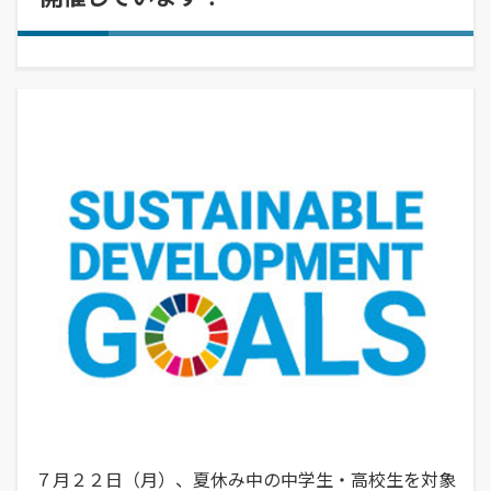
経営学部
就職活動について
学校学生生徒旅客運賃割引証(学割証)
入学を決めた理由(先輩の声)
経営学科
施設・学外拠点
就職･進学実績
保険について
企業や地域で活躍できる人材を育成
オープンキャンパス
受験生
国際交流センター
就職支援システム
学生生活サポート(相談、健康管理)
オープンキャンパスの日程や詳細につい
卒業生
地域・大学連携
TUES×SDGs
就職紹介動画
スチューデント・コモンズ
てご案内
学納金、授業料減免・奨学金等
公立鳥取環境大学の地域連携の取り組み
高校教員
環境問題･環境教育への取り組み
学内企業説明会の申し込み
アルバイトの紹介
をご案内、ご紹介します。
学費、入学料についてご案内
人間形成
一般・企業の方
広報誌・刊行物
求人の申し込み
教育センター
SNS(ソーシャル・メディア)公式アカウント一覧
幅広い知識と基礎学力を身につける
進学相談会
寄附金申込みのご案内
全国各地おこなっている進学相談会の会
各種お問合せ先
場、日程についてご案内
国の教育ローン、提携教育ローン
等
資料請求
大学院
国の教育ローンと提携教育ローンに関す
交通アクセス・周辺マップ
環境経営研究科
る情報です。
持続的社会を実現できる高度専門職業人
を養成
７月２２日（月）、夏休み中の中学生・高校生を対象