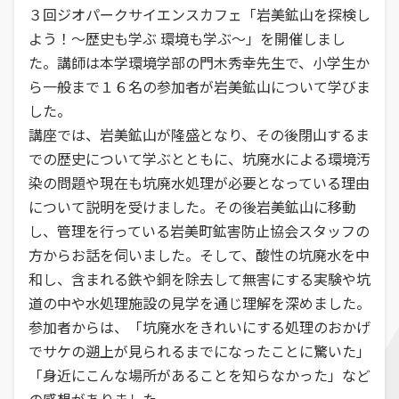
３回ジオパークサイエンスカフェ「岩美鉱山を探検し
よう！～歴史も学ぶ 環境も学ぶ～」を開催しまし
た。講師は本学環境学部の門木秀幸先生で、小学生か
ら一般まで１６名の参加者が岩美鉱山について学びま
した。
講座では、岩美鉱山が隆盛となり、その後閉山するま
での歴史について学ぶとともに、坑廃水による環境汚
染の問題や現在も坑廃水処理が必要となっている理由
について説明を受けました。その後岩美鉱山に移動
し、管理を行っている岩美町鉱害防止協会スタッフの
方からお話を伺いました。そして、酸性の坑廃水を中
和し、含まれる鉄や銅を除去して無害にする実験や坑
道の中や水処理施設の見学を通じ理解を深めました。
参加者からは、「坑廃水をきれいにする処理のおかげ
でサケの遡上が見られるまでになったことに驚いた」
「身近にこんな場所があることを知らなかった」など
の感想がありました。