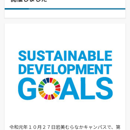
経営学部
就職活動について
学校学生生徒旅客運賃割引証(学割証)
入学を決めた理由(先輩の声)
経営学科
施設・学外拠点
就職･進学実績
保険について
企業や地域で活躍できる人材を育成
オープンキャンパス
受験生
国際交流センター
就職支援システム
学生生活サポート(相談、健康管理)
オープンキャンパスの日程や詳細につい
卒業生
地域・大学連携
TUES×SDGs
就職紹介動画
スチューデント・コモンズ
てご案内
学納金、授業料減免・奨学金等
公立鳥取環境大学の地域連携の取り組み
高校教員
環境問題･環境教育への取り組み
学内企業説明会の申し込み
アルバイトの紹介
をご案内、ご紹介します。
学費、入学料についてご案内
人間形成
一般・企業の方
広報誌・刊行物
求人の申し込み
教育センター
SNS(ソーシャル・メディア)公式アカウント一覧
幅広い知識と基礎学力を身につける
進学相談会
寄附金申込みのご案内
全国各地おこなっている進学相談会の会
各種お問合せ先
場、日程についてご案内
国の教育ローン、提携教育ローン
等
資料請求
大学院
国の教育ローンと提携教育ローンに関す
交通アクセス・周辺マップ
環境経営研究科
る情報です。
持続的社会を実現できる高度専門職業人
を養成
令和元年１０月２７日岩美むらなかキャンパスで、第