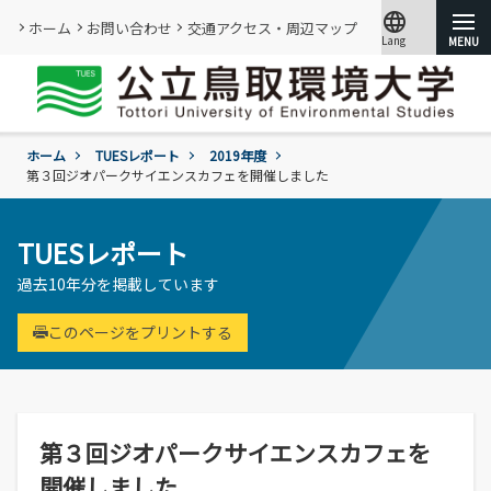
language
ホーム
お問い合わせ
交通アクセス・周辺マップ
Lang
文字サイズ
小
標準
大
ホーム
TUESレポート
2019年度
大学紹介
第３回ジオパークサイエンスカフェを開催しました
学部・大学院
概要
TUESレポート
情報メディアセンター
基本情報
過去10年分を掲載しています
(図書館)
入試
学年暦
情報公開・外部評価
情報メディアセンター(図書館)のご案内
環境学部
このページをプリントする
成績評価・卒業認定・学位
組織･規程
です。
環境学科
学生生活
入試過去問題の公開
証明書の発行
教員・研究者一覧
地域と関りながら環境問題に取り組む
令和9年度入試
過去の入試結果
各種基本方針、ポリシー等
就職
令和9年度入試についてのご案内
研究・附属機関
学生住居
入試個人成績の開示
第３回ジオパークサイエンスカフェを
学章、シンボルマーク
委員会、クラブ・サークル活動
公立鳥取環境大学の研究・附属機関のご
通学等
進学説明会【高校教員対象】
開催しました
紹介です。
訪問者別
公募情報
各団体の活動を紹介します。