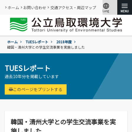
language
ホーム
お問い合わせ
交通アクセス・周辺マップ
Lang
文字サイズ
小
標準
大
ホーム
TUESレポート
2018年度
大学紹介
韓国・清州大学との学生交流事業を実施しました
学部・大学院
概要
TUESレポート
情報メディアセンター
基本情報
過去10年分を掲載しています
(図書館)
入試
学年暦
情報公開・外部評価
情報メディアセンター(図書館)のご案内
環境学部
このページをプリントする
成績評価・卒業認定・学位
組織･規程
です。
環境学科
学生生活
入試過去問題の公開
証明書の発行
教員・研究者一覧
地域と関りながら環境問題に取り組む
令和9年度入試
過去の入試結果
各種基本方針、ポリシー等
就職
令和9年度入試についてのご案内
研究・附属機関
学生住居
入試個人成績の開示
韓国・清州大学との学生交流事業を実
学章、シンボルマーク
委員会、クラブ・サークル活動
公立鳥取環境大学の研究・附属機関のご
通学等
進学説明会【高校教員対象】
施しました
紹介です。
訪問者別
公募情報
各団体の活動を紹介します。