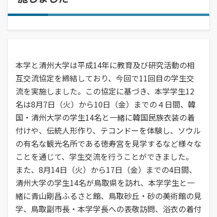
経営学部
就職活動について
学校学生生徒旅客運賃割引証(学割証)
入学を決めた理由(先輩の声)
経営学科
施設・学外拠点
就職･進学実績
保険について
企業や地域で活躍できる人材を育成
オープンキャンパス
受験生
国際交流センター
就職支援システム
学生生活サポート(相談、健康管理)
オープンキャンパスの日程や詳細につい
卒業生
地域・大学連携
TUES×SDGs
就職紹介動画
スチューデント・コモンズ
てご案内
学納金、授業料減免・奨学金等
公立鳥取環境大学の地域連携の取り組み
高校教員
環境問題･環境教育への取り組み
本学と清州大学は平成14年に教育及び研究活動の相
学内企業説明会の申し込み
アルバイトの紹介
をご案内、ご紹介します。
学費、入学料についてご案内
人間形成
一般・企業の方
互交流協定を締結しており、今回で11回目の学生交
広報誌・刊行物
求人の申し込み
教育センター
流を実施しました。この協定に基づき、本学学生12
SNS(ソーシャル・メディア)公式アカウント一覧
幅広い知識と基礎学力を身につける
進学相談会
名は8月7日（火）から10日（金）までの４日間、韓
寄附金申込みのご案内
国・清州大学の学生14名と一緒に韓国民族衣装の着
全国各地おこなっている進学相談会の会
各種お問合せ先
場、日程についてご案内
付けや、伝統人形作り、テコンドーを体験し、ソウル
国の教育ローン、提携教育ローン
等
資料請求
の有名な観光名所である徳寿宮を見学するなど様々な
大学院
ことを通じて、学生交流を行うことができました。
国の教育ローンと提携教育ローンに関す
交通アクセス・周辺マップ
環境経営研究科
る情報です。
また、8月14日（火）から17日（金）までの4日間、
持続的社会を実現できる高度専門職業人
清州大学の学生14名が鳥取県を訪れ、本学学生と一
を養成
緒に青山剛昌ふるさと館、鳥取砂丘・砂の美術館の見
学、鳥取副市長・本学学長への表敬訪問、浴衣の着付