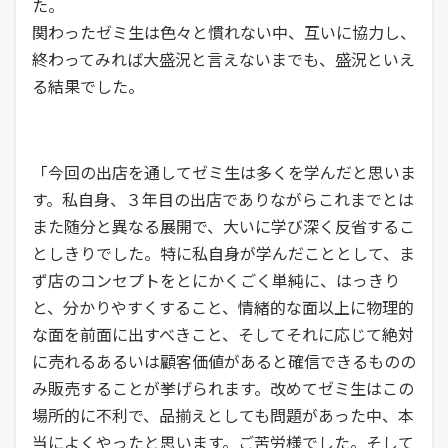
た。
関わったゼミ生は色々と慣れない中、互いに協力し、
終わってみれば大盛況と言えないまでも、盛況といえ
る結果でした。
「今回の出店を通してゼミ生は多くを学んだと思いま
す。私自身、３年目の出店でありながらこれまでとは
また随分と異なる展開で、大いに学び深く反省するこ
としきりでした。特に私自身が学んだこととして、ま
ず店のコンセプトをとにかくごく単純に、はっきり
と、分かりやすくすること、情緒的な面以上に物理的
な面を前面に出すべきこと、そしてそれに応じて絶対
に売れるあるいは顧客価値があると確信できるものの
み販売することが挙げられます。改めてゼミ生はこの
場所的に不利で、品揃えとしても問題があった中、本
当によくやったと思います。ご苦労様でした。そして