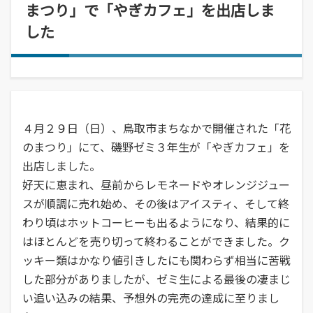
経営学部
就職活動について
学校学生生徒旅客運賃割引証(学割証)
まつり」で「やぎカフェ」を出店しま
入学を決めた理由(先輩の声)
経営学科
施設・学外拠点
就職･進学実績
した
保険について
企業や地域で活躍できる人材を育成
オープンキャンパス
受験生
国際交流センター
就職支援システム
学生生活サポート(相談、健康管理)
オープンキャンパスの日程や詳細につい
卒業生
地域・大学連携
TUES×SDGs
就職紹介動画
スチューデント・コモンズ
てご案内
学納金、授業料減免・奨学金等
公立鳥取環境大学の地域連携の取り組み
高校教員
環境問題･環境教育への取り組み
学内企業説明会の申し込み
アルバイトの紹介
をご案内、ご紹介します。
学費、入学料についてご案内
人間形成
一般・企業の方
広報誌・刊行物
求人の申し込み
教育センター
４月２９日（日）、鳥取市まちなかで開催された「花
SNS(ソーシャル・メディア)公式アカウント一覧
幅広い知識と基礎学力を身につける
のまつり」にて、磯野ゼミ３年生が「やぎカフェ」を
進学相談会
寄附金申込みのご案内
出店しました。
全国各地おこなっている進学相談会の会
各種お問合せ先
好天に恵まれ、昼前からレモネードやオレンジジュー
場、日程についてご案内
国の教育ローン、提携教育ローン
スが順調に売れ始め、その後はアイスティ、そして終
等
資料請求
大学院
わり頃はホットコーヒーも出るようになり、結果的に
国の教育ローンと提携教育ローンに関す
交通アクセス・周辺マップ
環境経営研究科
はほとんどを売り切って終わることができました。ク
る情報です。
持続的社会を実現できる高度専門職業人
ッキー類はかなり値引きしたにも関わらず相当に苦戦
を養成
した部分がありましたが、ゼミ生による最後の凄まじ
い追い込みの結果、予想外の完売の達成に至りまし