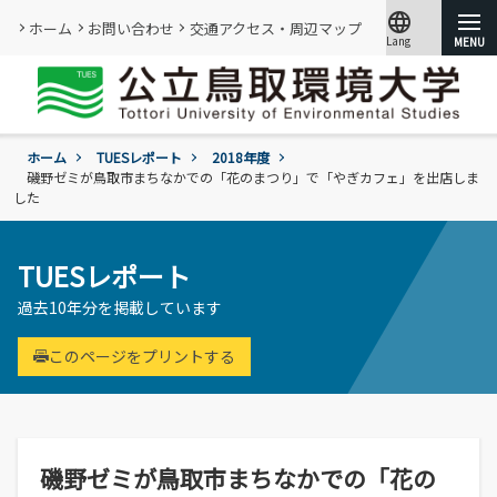
language
ホーム
お問い合わせ
交通アクセス・周辺マップ
Lang
文字サイズ
小
標準
大
ホーム
TUESレポート
2018年度
大学紹介
磯野ゼミが鳥取市まちなかでの「花のまつり」で「やぎカフェ」を出店しま
した
学部・大学院
概要
情報メディアセンター
TUESレポート
基本情報
(図書館)
入試
学年暦
過去10年分を掲載しています
情報公開・外部評価
情報メディアセンター(図書館)のご案内
環境学部
成績評価・卒業認定・学位
組織･規程
です。
環境学科
このページをプリントする
学生生活
入試過去問題の公開
証明書の発行
教員・研究者一覧
地域と関りながら環境問題に取り組む
令和9年度入試
過去の入試結果
各種基本方針、ポリシー等
就職
令和9年度入試についてのご案内
研究・附属機関
学生住居
入試個人成績の開示
学章、シンボルマーク
委員会、クラブ・サークル活動
公立鳥取環境大学の研究・附属機関のご
通学等
磯野ゼミが鳥取市まちなかでの「花の
進学説明会【高校教員対象】
紹介です。
訪問者別
公募情報
各団体の活動を紹介します。