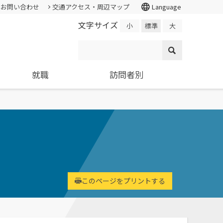
language
お問い合わせ
交通アクセス・周辺マップ
Language
文字サイズ
小
標準
大
就職
訪問者別
情報公開・外部評価
証明書の発行
入試個人成績の開示
学校学生生徒旅客運賃割引証(学割証)
就職支援システム
高校教員
各種基本方針、ポリシー等
スチューデント・コモンズ
求人の申し込み
大学院
施設・学外拠点
ター
環境経営研究科
進学相談会
環境問題･環境教育への取り組み
基礎学力を
持続的社会を実現できる
全国各地おこなっている進学相談
国の教育ローン、提携教育
寄附金申込みのご案内
高度専門職業人を養成
会の会場、日程についてご案内
このページをプリントする
ローン等
国の教育ローンと提携教育ローン
交通アクセス・周辺マップ
に関する情報です。