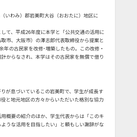
地域・大学連携
美（いわみ）郡岩美町大谷（おおたに）地区に
公立鳥取環境大学の地域連携の取
り組みをご案内、ご紹介します。
して、平成26年度に本学と「公共交通の活用に
鳥取市、大阪市）の澤志郎代表取締役から提案と
0余年の古民家を改修･増築したもの。この改修・
設計からなされ、本学はその古民家を無償で借り
がりが息づいているこの岩美町で、学生が成長す
締役と地元地区の方々からいただいた格別な協力
活用概要の紹介のほか、学生代表からは「このキ
るような活用を目指したい」と頼もしい謝辞がな