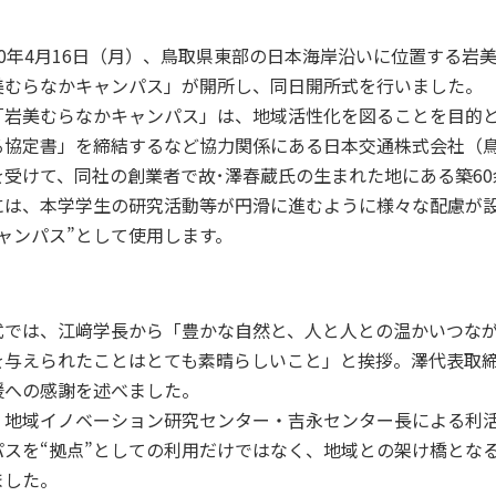
研究・附属機関
30年4月16日（月）、鳥取県東部の日本海岸沿いに位置する岩
公立鳥取環境大学の研究・附属機
関のご紹介です。
美むらなかキャンパス」が開所し、同日開所式を行いました。
のご
「岩美むらなかキャンパス」は、地域活性化を図ることを目的と
る協定書」を締結するなど協力関係にある日本交通株式会社（
を受けて、同社の創業者で故･澤春蔵氏の生まれた地にある築6
には、本学学生の研究活動等が円滑に進むように様々な配慮が
キャンパス”として使用します。
式では、江﨑学長から「豊かな自然と、人と人との温かいつな
を与えられたことはとても素晴らしいこと」と挨拶。澤代表取
援への感謝を述べました。
、地域イノベーション研究センター・吉永センター長による利
パスを“拠点”としての利用だけではなく、地域との架け橋とな
ました。