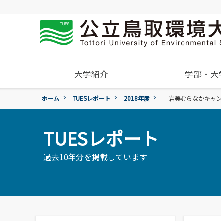
大学紹介
学部・大
ホーム
TUESレポート
2018年度
「岩美むらなかキャ
概要
学年暦
入試過去問題の公開
学生住居
就職活動について
受験生
組織･規程
進学説明会【高校教員対象】
保険について
就職紹介動画
一般・企業の方
TUESレポート
環境学部
学章、シンボルマーク
アルバイトの紹介
環境学科
令和9年度入試
国際交流センター
過去10年分を掲載しています
地域と関りながら環境問
令和9年度入試についてのご案
委員会、クラブ・サー
広報誌・刊行物
題に取り組む
活動
各団体の活動を紹介します。
各種お問合せ先