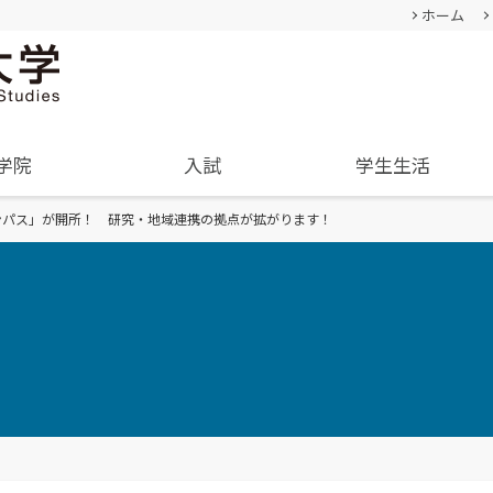
ホーム
学院
入試
学生生活
ンパス」が開所！ 研究・地域連携の拠点が拡がります！
基本情報
成績評価・卒業認定・学位
過去の入試結果
通学等
就職･進学実績
卒業生
教員・研究者一覧
入学を決めた理由(先輩の声)
学生生活サポート(相談、健康管理)
学内企業説明会の申し込み
経営学部
人間形成
公募情報
経営学科
教育セン
オープンキャンパス
TUES×SDGs
企業や地域で活躍できる
幅広い知識と
内
オープンキャンパスの日程や詳細
クル
学納金、授業料減免・奨学
SNS(ソーシャル・メディア)公式アカウント
人材を育成
身につける
についてご案内
金等
一覧
学費、入学料についてご案内
資料請求