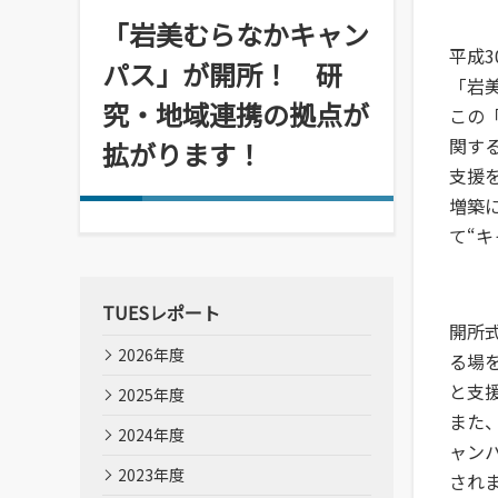
情報メディアセンター
「岩美むらなかキャン
(図書館)
平成
パス」が開所！ 研
「岩
情報メディアセンター(図書館)
究・地域連携の拠点が
案内です。
この
関す
拡がります！
支援
増築
て“
TUESレポート
開所
2026年度
る場
と支
2025年度
また
2024年度
ャン
2023年度
され