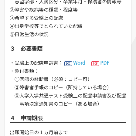
志望学部・入試区分・卒業年月・保護者の情報等
②障害や疾病等の種類・程度等
③希望する受験上の配慮
④出身学校等でとられていた配慮
⑤日常生活の状況
３ 必要書類
・受験上の配慮申請書：
Word
PDF
・添付書類：
①医師の診断書（必須：コピー可）
②障害者手帳のコピー（所持している場合）
③大学入学共通テスト受験上の配慮申請書及び配慮
事項決定通知書のコピー（ある場合）
４ 申請期限
出願開始日の１ヵ月前まで