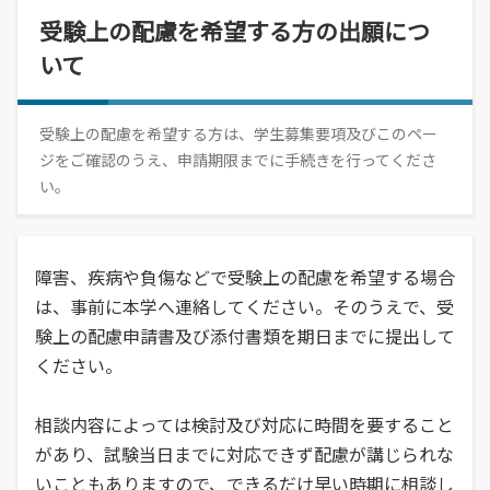
経営学部
就職活動について
学校学生生徒旅客運賃割引証(学割証)
入学を決めた理由(先輩の声)
経営学科
受験上の配慮を希望する方の出願につ
施設・学外拠点
就職･進学実績
保険について
企業や地域で活躍できる人材を育成
いて
オープンキャンパス
受験生
国際交流センター
就職支援システム
学生生活サポート(相談、健康管理)
オープンキャンパスの日程や詳細につい
卒業生
地域・大学連携
TUES×SDGs
就職紹介動画
スチューデント・コモンズ
てご案内
学納金、授業料減免・奨学金等
受験上の配慮を希望する方は、学生募集要項及びこのペー
公立鳥取環境大学の地域連携の取り組み
高校教員
環境問題･環境教育への取り組み
学内企業説明会の申し込み
アルバイトの紹介
ジをご確認のうえ、申請期限までに手続きを行ってくださ
をご案内、ご紹介します。
学費、入学料についてご案内
人間形成
一般・企業の方
広報誌・刊行物
求人の申し込み
い。
教育センター
SNS(ソーシャル・メディア)公式アカウント一覧
幅広い知識と基礎学力を身につける
進学相談会
寄附金申込みのご案内
全国各地おこなっている進学相談会の会
障害、疾病や負傷などで受験上の配慮を希望する場合
各種お問合せ先
場、日程についてご案内
国の教育ローン、提携教育ローン
は、事前に本学へ連絡してください。そのうえで、受
等
資料請求
大学院
験上の配慮申請書及び添付書類を期日までに提出して
国の教育ローンと提携教育ローンに関す
交通アクセス・周辺マップ
環境経営研究科
ください。
る情報です。
持続的社会を実現できる高度専門職業人
を養成
相談内容によっては検討及び対応に時間を要すること
があり、試験当日までに対応できず配慮が講じられな
いこともありますので、できるだけ早い時期に相談し