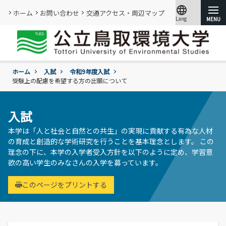
language
ホーム
お問い合わせ
交通アクセス・周辺マップ
Lang
文字サイズ
小
標準
大
ホーム
入試
令和9年度入試
大学紹介
受験上の配慮を希望する方の出願について
学部・大学院
概要
入試
情報メディアセンター
基本情報
本学は「人と社会と自然との共生」の実現に貢献する有為な人材
(図書館)
入試
学年暦
情報公開・外部評価
の育成と創造的な学術研究を行うことを基本理念とします。 この
情報メディアセンター(図書館)のご案内
環境学部
理念の下に、本学の入学者受入方針を以下のように定め、学習意
成績評価・卒業認定・学位
組織･規程
です。
環境学科
欲の高い学生のみなさんの入学を募っています。
学生生活
入試過去問題の公開
証明書の発行
教員・研究者一覧
地域と関りながら環境問題に取り組む
令和9年度入試
過去の入試結果
このページをプリントする
各種基本方針、ポリシー等
就職
令和9年度入試についてのご案内
研究・附属機関
学生住居
入試個人成績の開示
学章、シンボルマーク
委員会、クラブ・サークル活動
公立鳥取環境大学の研究・附属機関のご
通学等
進学説明会【高校教員対象】
紹介です。
訪問者別
公募情報
各団体の活動を紹介します。